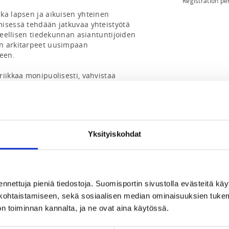
Registration pe
ka lapsen ja aikuisen yhteinen 
isessä tehdään jatkuvaa yhteistyötä 
eteellisen tiedekunnan asiantuntijoiden 
n arkitarpeet uusimpaan 
en.

iikkaa monipuolisesti, vahvistaa 
hon hahmottamista. Lisäksi Nallepaini on 
yhteenkuuluvuutta. Nallepainia 
 Yli 4 vuotiaat voivat osallistua myös 4-7-
apainiin, jossa vanhempi voi halutessaan 
Yksityiskohdat
emän ryhmää viikossa. Toivomme, että 
an ryhmänne harjoituksiin. Muiden 
kin vierailla, jos aikataulut estävät jonain 
ryhmään. Suomisport-ilmoittautuminen 
ennettuja pieniä tiedostoja. Suomisportin sivustolla evästeitä käy
n, joiden harjoituksiin osallistuu.

lökohtaistamiseen, sekä sosiaalisen median ominaisuuksien tuke
inen. Jos harrastusta ei jatketa 
n toiminnan kannalta, ja ne ovat aina käytössä.
euraavana päivänä 