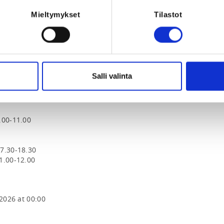
Mieltymykset
Tilastot
klo 17.00-18.00

klo 10.30-11.30

Salli valinta
klo 10.00-11.00

klo 16.30-17.30

00-11.00

7.30-18.30

1.00-12.00
.2026 at 00:00