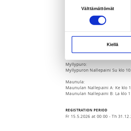
Suostumuksen
Maksamaton lasku perutaan.

Välttämättömät
valinta
Kaikki nallepainiryhmät:

Mäkelänrinne:

Mäkelänrinteen nallepaini A: To 
Mäkelänrinteen nallepaini B: La 
Kiellä
Mäkelänrinteen nallepaini C: Su 
Mäkelänrinteen nallepaini D: Su 
Myllypuro:

Myllypuron Nallepaini Su klo 10.
Maunula:

Maunulan Nallepaini A: Ke klo 1
Maunulan Nallepaini B: La klo 1
REGISTRATION PERIOD
Fr 15.5.2026 at 00:00 - Th 31.12