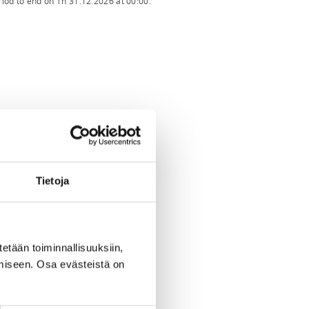
riod to end on
Th 31.12.2026
at
00:00
.
Tietoja
tetään toiminnallisuuksiin,
miseen. Osa evästeistä on