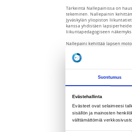
Tärkeintä Nallepainissa on haus
tekeminen. Nallepainin kehittäm
Jyväskylän yliopiston liikuntati
kanssa yhdistäen lapsiperheide
liikuntapedagogiseen näkemykse
Nallepaini kehittää lapsen motor
koordinaatiokykyä sekä oman ke
kiva tapa tuntea läheisyyttä ja 
suositellaan noin 2-4-vuotiaille.
vuotiaille tarkoitettuun Nassikk
myös tehdä mukana.

Suostumus
Nallepainissa on yhteensä seits
osallistutte pääsääntöisesti om
ryhmien harjoituksissa voi kuiten
Evästehallinta
viikkona osallistumisen omaan 
Evästeet ovat selaimeesi tall
tulee tehdä kaikkiin niihin ryhmii
sisällön ja mainosten henki
Ensimmäinen kokeilukerta on ilma
välttämättömiä verkkosivusto
kokeilukerran jälkeen ilmoita s
joona.vuoti(at)
painimiehet.fi