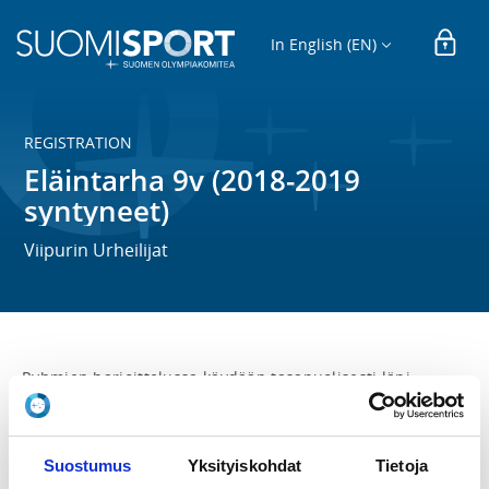
In English (EN)
REGISTRATION
Eläintarha 9v (2018-2019
syntyneet)
Viipurin Urheilijat
Ryhmien harjoittelussa käydään tasapuolisesti läpi 
kaikkia yleisurheilun osa-alueita ja lajien tekniikoita 
ikäryhmälle sopivalla tavalla. Vähitellen 
yleisurheilukoulusta voi kehittyä myös kilpailemista 
käsittävä nousujohteinen yleisurheiluharrastus.

Suostumus
Yksityiskohdat
Tietoja