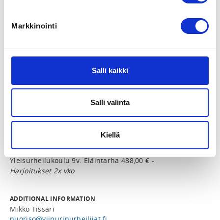
Tu 7.7.2026 at 00:00 - Tu 28.9.2027 at 00:00
Markkinointi
LOCATION
Eläintarhan kentän putki ja urheilukenttä
Vauhtitie 6, 00250 Helsinki, Suomi
View map
Salli kaikki
LOCALITY
Helsinki
Salli valinta
PRICES
Kiellä
Yleisurheilukoulu 9v. Eläintarha 395,00 € -
Harjoitukset 1x vko
Yleisurheilukoulu 9v. Eläintarha 488,00 € -
Harjoitukset 2x vko
ADDITIONAL INFORMATION
Mikko Tissari
nuoriso@viipurinurheilijat.fi