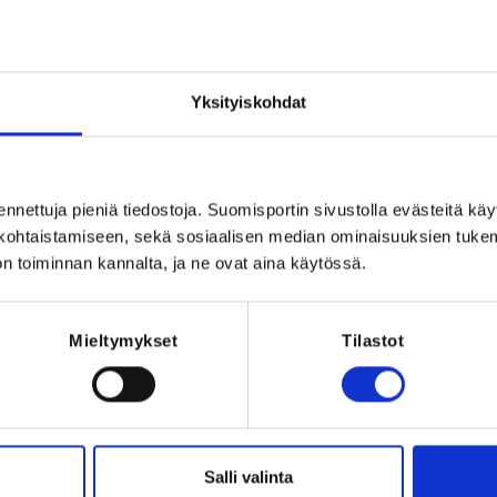
ros (pukuhuoneet 3. kerroksessa)
, Finland
Yksityiskohdat
ennettuja pieniä tiedostoja. Suomisportin sivustolla evästeitä käy
lökohtaistamiseen, sekä sosiaalisen median ominaisuuksien tuke
Registration p
n toiminnan kannalta, ja ne ovat aina käytössä.
Registration can
2026 at 23:59
REQUI
Mieltymykset
Tilastot
The regist
com
Salli valinta
rvallisen ja innostavan tavan oppia 