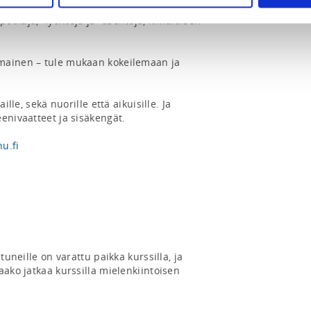
ä ja itsevarmuutta. Tunneillamme 
tkuja, -lyöntejä ja -asentoja, kiinalaisen 
mainen – tule mukaan kokeilemaan ja 
ille, sekä nuorille että aikuisille. Ja 
enivaatteet ja sisäkengät.

u.fi
tuneille on varattu paikka kurssilla, ja 
aako jatkaa kurssilla mielenkiintoisen 