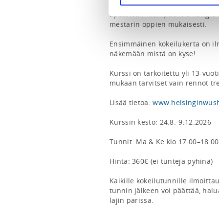
koordinaatiokykyä, keskittymist
opetetaan monipuolisia kungfu-po
mestarin oppien mukaisesti.

Ensimmäinen kokeilukerta on il
näkemään mistä on kyse!

Kurssi on tarkoitettu yli 13-vuotia
mukaan tarvitset vain rennot tre
Lisää tietoa: 
www.helsinginwush
Kurssin kesto: 24.8.-9.12.2026

Tunnit: Ma & Ke klo 17.00–18.00

Hinta: 360€ (ei tunteja pyhinä)

Kaikille kokeilutunnille ilmoittau
tunnin jälkeen voi päättää, halu
lajin parissa.