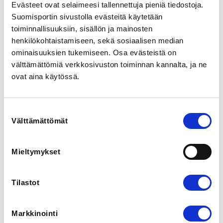
Evästeet ovat selaimeesi tallennettuja pieniä tiedostoja.
Ruutikellarintie 1, 65100 Vaasa, Suomi
Suomisportin sivustolla evästeitä käytetään
View map
toiminnallisuuksiin, sisällön ja mainosten
henkilökohtaistamiseen, sekä sosiaalisen median
LOCALITY
ominaisuuksien tukemiseen. Osa evästeistä on
Vaasa
välttämättömiä verkkosivuston toiminnan kannalta, ja ne
ovat aina käytössä.
REGISTRATION PERIOD
We 20.5.2026 at 15:00 - Th 30.7.2026 at 12:00
Suostumuksen
Välttämättömät
valinta
ADDITIONAL INFORMATION
Ann Sophie Martinez
liikuntakoordinaattori@juniorsport.fi
Mieltymykset
044 902 7515
Tilastot
INSTRUCTORS
Ann Sophie Martinez
VICTOR WIK
Markkinointi