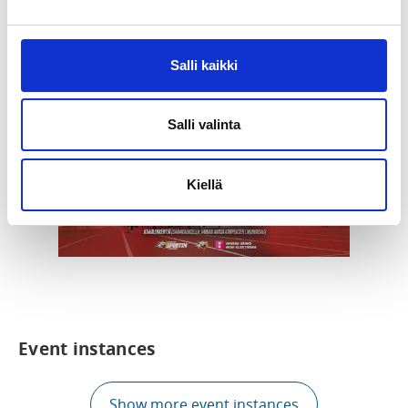
Vaasan Sähkön, Vaasan Sportin ja JuniorSportin 
yhteistyössä järjestämä maksuton liikuntatapahtuma 4-
9 -vuotiaille
Salli kaikki
Salli valinta
Kiellä
Event instances
Show more event instances