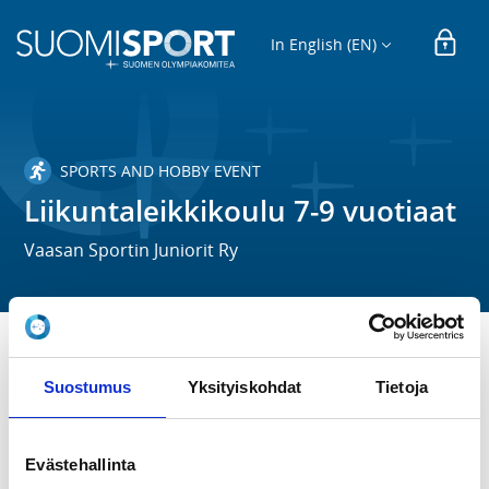
In English (EN)
SPORTS AND HOBBY EVENT
Liikuntaleikkikoulu 7-9 vuotiaat
Vaasan Sportin Juniorit Ry
TIME
Suostumus
Yksityiskohdat
Tietoja
Tu 2.6.2026 -
Th 30.7.2026
LOCATION
Evästehallinta
Kaarlen kentän portilla kokoontuminen