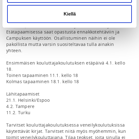
myös muita veneilykouluttajia ja pääset 
keskustelemaan sinua mietityttävistä asioista. 

Kiellä
Etätapaamiset Teamsissä. Kaikkien 
koulutuspaikkakuntien kouluttajat osallistuvat yhdessä. 
Etätapaamisessa saat opastusta ennakkotehtäviin ja 
Campuksen käyttöön. Osallistuminen näihin ei ole 
pakollista mutta varsin suositeltavaa tulla ainakin 
yhteen.

Ensimmäisen kouluttajakoulutuksen etäpäivä 4.1. kello 
18.

Toinen tapaaminen 11.1. kello 18

Kolmas tapaaminen 18.1. kello 18 

Lähitapaamiset

21.1. Helsinki/Espoo 

4.2. Tampere 

11.2. Turku

Tarvitset kouluttajakoulutuksessa veneilykoulutuksissa 
käytettävät kirjat. Tarvitset niitä myös myöhemmin, kun 
toimit veneilykouluttajana. Tilaa teokset, joita sinulla ei 