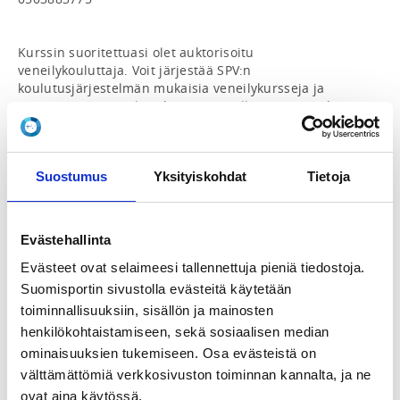
Kurssin suoritettuasi olet auktorisoitu 
veneilykouluttaja. Voit järjestää SPV:n 
koulutusjärjestelmän mukaisia veneilykursseja ja 
vastaanottaa veneilytutkintoja. Sinulla on myös oikeus 
kirjoittaa käytännön veneilytaitotodistus kansainvälisen 
huviveneenkuljettajakirjan (ICC) tai vuokraveneen 
kuljettajakirjan hakijalle.

Suostumus
Yksityiskohdat
Tietoja
Veneilykouluttajaksi pyrkivän on täytettävä seuraavat 
vaatimukset:

• Oma henkilökohtainen halu kouluttaa ja jakaa omaa 
Evästehallinta
osaamistaan muille

• Kansainvälinen huviveneenkuljettajankirja tai 
Evästeet ovat selaimeesi tallennettuja pieniä tiedostoja.
vastaava muodollinen pätevyys

Suomisportin sivustolla evästeitä käytetään
• Monivuotinen veneilykokemus ja erilaisten veneiden 
toiminnallisuuksiin, sisällön ja mainosten
tuntemus

henkilökohtaistamiseen, sekä sosiaalisen median
• Oman SPV:n jäsenseuran hyväksyntä ja suositus

ominaisuuksien tukemiseen. Osa evästeistä on
Kurssi sisältää etä- ja lähiopetusjaksot. 

välttämättömiä verkkosivuston toiminnan kannalta, ja ne
ovat aina käytössä.