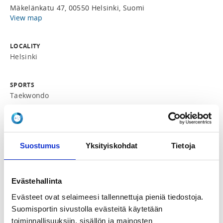
Mäkelänkatu 47, 00550 Helsinki, Suomi
View map
LOCALITY
Helsinki
SPORTS
Taekwondo
REGISTRATION PERIOD
We 10.4.2024 at 19:00 - Mo 29.4.2024 at 12:00
Suostumus
Yksityiskohdat
Tietoja
ADDITIONAL INFORMATION
Jung Hyun Cho
Evästehallinta
junghyun.cho@taekwondo.fi
+358 40 365 1419
Evästeet ovat selaimeesi tallennettuja pieniä tiedostoja.
Suomisportin sivustolla evästeitä käytetään
toiminnallisuuksiin, sisällön ja mainosten
INSTRUCTORS