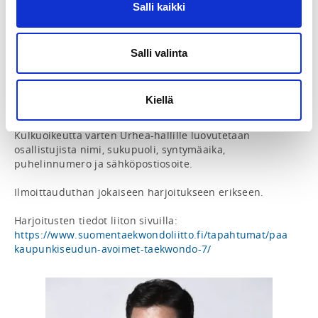
Salli kaikki
osallistumalla säännöllisesti! Myös yksittäisiin 
harjoituksiin saa osallistua.

Varustuksena harjoituksissa on dobok. Opetuskieli on 
Salli valinta
englanti

Kulunvalvonnan takia harjoituksiin on ilmoittauduttava 
Kiellä
etukäteen Suomisportin kautta. Kulkuoikeus koodataan 
osallistujan lähiluettavaan korttiin (esim. HSL-kortti). 
Kulkuoikeutta varten Urhea-hallille luovutetaan 
osallistujista nimi, sukupuoli, syntymäaika, 
puhelinnumero ja sähköpostiosoite.

Ilmoittauduthan jokaiseen harjoitukseen erikseen.

Harjoitusten tiedot liiton sivuilla: 
https://www.suomentaekwondoliitto.fi/tapahtumat/paa
kaupunkiseudun-avoimet-taekwondo-7/