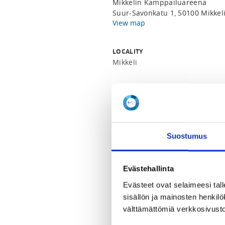
Mikkelin Kamppailuareena
Suur-Savonkatu 1, 50100 Mikkel
View map
LOCALITY
Mikkeli
SPORTS
Taekwondo
REGISTRATION PERIOD
Suostumus
Fr 15.4.2022 at 16:30 - Th 5.5.20
Evästehallinta
PRICE
Ottelutuomarin peruskurssi 50,
Evästeet ovat selaimeesi tall
sisällön ja mainosten henki
ADDITIONAL INFORMATION
välttämättömiä verkkosivusto
Kari Sirviö