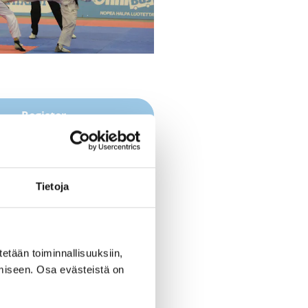
Register
period ended on
Th 5.5.2022
at
23:00
.
Tietoja
RED FOR THE REGISTRATION
ce: Taekwondolisenssi 2022
tetään toiminnallisuuksiin,
miseen. Osa evästeistä on