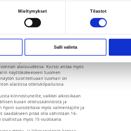
Mieltymykset
Tilastot
Salli valinta
a valmiudet toimia keskus- ja 
a. Kurssin hyväksytystä suorittanut saa 
ikeudet, jotka oikeuttavat salikisoissa 
lvonnan alaisuudessa. Kurssi antaa myös 
arin näyttökokeeseen Suomen 
-näytön suoritettuaan tuomari on 
ton alaisissa ottelukilpailuissa.

luista kiinnostuneille, vaikkei aikoisikaan 
ällisen kuvan ottelusäännöistä ja 
en hyvin suositeltava myös valmentajille ja 
det saadakseen pitää olla vähintään 16-
i osallistua myös 15-vuotiaana.

ssa ottelu- ja liikesarjaleirin kanssa.
