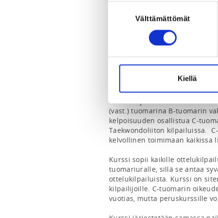
kari.sirvio@taekwondo.fi
Suostumuksen
050 581 0906
Välttämättömät
valinta
INSTRUCTORS
Kari Sirviö
Kiellä
Ottelutuomarin peruskurssi anta
kulmatuomarina ottelukilpailuiss
vuoden ajaksi ottelutuomarin D-o
(vast.) tuomarina B-tuomarin va
kelpoisuuden osallistua C-tuom
Taekwondoliiton kilpailuissa.  C
kelvollinen toimimaan kaikissa lii
Kurssi sopii kaikille ottelukilpai
tuomariuralle, sillä se antaa syv
ottelukilpailuista. Kurssi on sit
kilpailijoille. C-tuomarin oikeu
vuotias, mutta peruskurssille vo
Kurssi järjestetään samassa paika