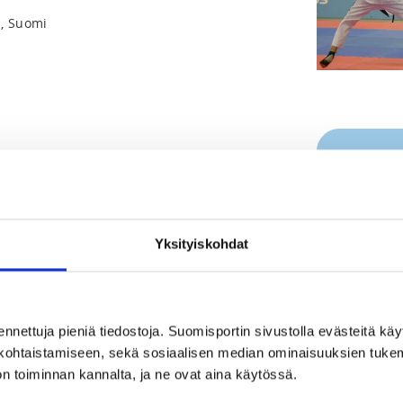
i, Suomi
Registration 
Yksityiskohdat
REQUI
22 at 23:00
Licen
00 €
ennettuja pieniä tiedostoja. Suomisportin sivustolla evästeitä käy
lökohtaistamiseen, sekä sosiaalisen median ominaisuuksien tuke
n toiminnan kannalta, ja ne ovat aina käytössä.