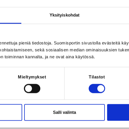
lon ympäristö
, 01300 Vantaa, Suomi
Yksityiskohdat
ennettuja pieniä tiedostoja. Suomisportin sivustolla evästeitä käy
lökohtaistamiseen, sekä sosiaalisen median ominaisuuksien tuke
n toiminnan kannalta, ja ne ovat aina käytössä.
Registration p
Mieltymykset
Tilastot
REQUI
26 at 23:59
The registrant 
eeniä/päivä *lounas *mukavaa toimintaa,
Salli valinta