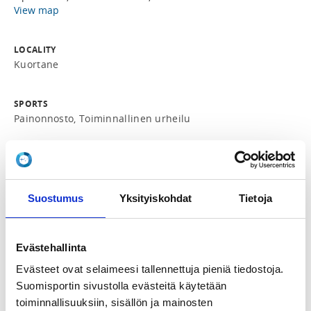
View map
LOCALITY
Kuortane
SPORTS
Painonnosto, Toiminnallinen urheilu
REGISTRATION PERIOD
Th 3.7.2025 at 00:00 - Su 17.8.2025 at 23:59
Suostumus
Yksityiskohdat
Tietoja
ADDITIONAL INFORMATION
Ina Pajula
koulutus@painonnosto.fi
Evästehallinta
Evästeet ovat selaimeesi tallennettuja pieniä tiedostoja.
Syksyn 2025 yläkoululeirit

Suomisportin sivustolla evästeitä käytetään
toiminnallisuuksiin, sisällön ja mainosten
Yläkoululeiritys on tarkoitettu 7.–9.-luokkalaisille 