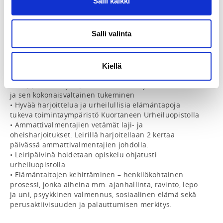
Salli kaikki
https://shop.kuortane.com/tilaus/lisaa_tuote/996
Saat leirin 1/2025 maksulinkin näkyviin myös 
Salli valinta
ilmoittautumistietoihisi kun ilmoittaudut tapahtumaan 
Suomisportissa.

MITÄ YLÄKOULULEIRITYS SISÄLTÄÄ?

Kiellä
• Huippu-urheilijan polun rakentamistyön aloittaminen 
ja sen kokonaisvaltainen tukeminen

• Hyvää harjoittelua ja urheilullisia elämäntapoja 
tukeva toimintaympäristö Kuortaneen Urheiluopistolla

• Ammattivalmentajien vetämät laji- ja 
oheisharjoitukset. Leirillä harjoitellaan 2 kertaa 
päivässä ammattivalmentajien johdolla.

• Leiripäivinä hoidetaan opiskelu ohjatusti 
urheiluopistolla

• Elämäntaitojen kehittäminen – henkilökohtainen 
prosessi, jonka aiheina mm. ajanhallinta, ravinto, lepo 
ja uni, psyykkinen valmennus, sosiaalinen elämä sekä 
perusaktiivisuuden ja palauttumisen merkitys.