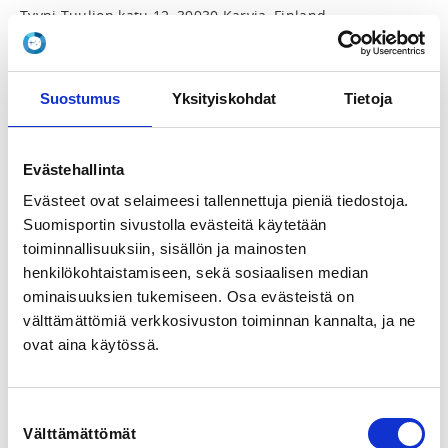
Tyyni Tuulion katu 12, 39930 Karvia, Finland
View map
LOCALITY
Suostumus
Yksityiskohdat
Tietoja
Karvia
Evästehallinta
SPORTS
Painonnosto
Evästeet ovat selaimeesi tallennettuja pieniä tiedostoja.
Suomisportin sivustolla evästeitä käytetään
REGISTRATION PERIOD
toiminnallisuuksiin, sisällön ja mainosten
We 1.2.2023 at 00:00 - We 22.2.2023 at 17:59
henkilökohtaistamiseen, sekä sosiaalisen median
ominaisuuksien tukemiseen. Osa evästeistä on
välttämättömiä verkkosivuston toiminnan kannalta, ja ne
SARJANVAIHTOILMOITUS

ovat aina käytössä.
Yleisen sarjan SM-kilpailuiden ajankohta on 
24.-26.2.2022

Suostumuksen
Urheilijat voivat tehdä sarjanvaihtoilmoituksen 
Välttämättömät
valinta