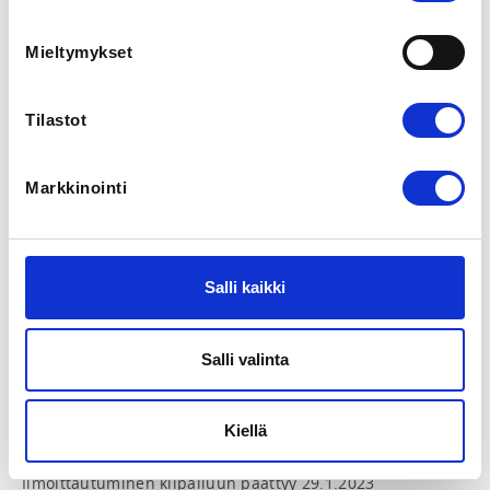
ilmoittautumisajan jälkeen klo 18:00 keskiviikkoon 
22.2.2022 mennessä.

Mieltymykset
Voit tehdä sarjanvaihdon yhden sarjan alaspäin tai 
ylöspäin.

Tilastot
Voit myös perua ilmoittautumisesi koko kilpailuun, 
valitsemalla sarjanvaihtovalikosta: Peruutan 
ilmoittautumiseni koko kilpailuun.

Markkinointi
Voit muuttaa myös ilmoitettua 
yhteistulostasi(entrytulos): tämä saattaa vaikuttaa, 
missä ryhmässä kilpailee A, B tai sitä seuraavassa 
sarjassa, mikäli ilmoittautuneita samaan sarjaan on 
Salli kaikki
useampia. Kilpailunjärjestäjällä on oikeus päättää, 
kuinka monta urheilijaa A-ryhmään mahtuu.

Salli valinta
Kisakutsu ja aikataulu päivittyy kisakutsuun liiton 
https://painonnosto.fi/tapahtuma/yleisen-sarjan-sm-
Kiellä
kilpailut-karviakarki/
Ilmoittautuminen kilpailuun päättyy 29.1.2023
