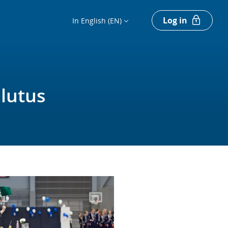
Log in
In English (EN)
lutus