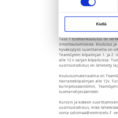
0407770087
TeamGymin taso 1 tuomarikoulutus
tuomareille. Koulutukseen voi os
Kiellä
vuotta täyttäneille voidaan myön
Taso 1 tuomarikoulutus on verkk
ilmoittautumisesta. Koulutus ja
hyväksytysti suorittaneilla on o
TeamGymin kilpalinjan 1. ja 2. l
alle 12 v sarjan kilpailuissa. Tu
suoritustodistus on lähetetty laji
Koulutusmateriaalina on TeamGy
Harrastekilpalinjan alle 12v. Tut
kurinpitosääntöihin,  TeamGymin
tuomariohjesääntöön.

Kurssin ja kokeen suorittamisen 
suoritustodistus, mikä lähetetään
sonia.solismaa@voimistelu.f  seu