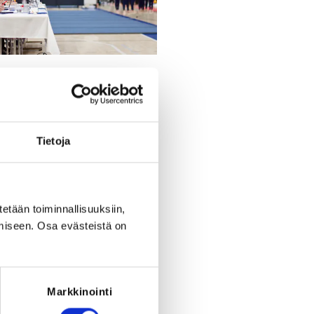
Register
Tietoja
riod to end on
Th 31.12.2026
at
23:59
.
tetään toiminnallisuuksiin,
miseen. Osa evästeistä on
Markkinointi