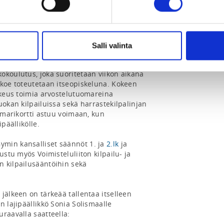
 on tarkoitettu aloitteleville 
allistua kuka tahansa, mutta vain 15 
Salli valinta
tää tuomarikortti.

okoulutus, joka suoritetaan viikon aikana 
 koe toteutetaan itseopiskeluna. Kokeen 
ikeus toimia arvostelutuomareina 
uokan kilpailuissa sekä harrastekilpalinjan 
omarikortti astuu voimaan, kun 
päällikölle.

min kansalliset säännöt 1. ja 
2.lk
 ja 
ustu myös Voimisteluliiton kilpailu- ja 
 kilpailusääntöihin sekä 
jälkeen on tärkeää tallentaa itselleen 
 lajipäällikkö Sonia Solismaalle 
raavalla saatteella:
