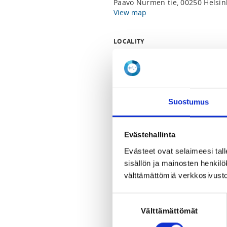
Paavo Nurmen tie, 00250 Helsink
View map
LOCALITY
Helsinki
SPORTS
TeamGym
Suostumus
REGISTRATION PERIOD
Th 26.3.2026 at 00:00 - Th 31.12
Evästehallinta
Evästeet ovat selaimeesi tall
PRICE
sisällön ja mainosten henki
Jäsenhinta 100,00 € -
Voimistelul
välttämättömiä verkkosivusto
Suostumuksen
ADDITIONAL INFORMATION
Sonia Solismaa
Välttämättömät
valinta
sonia.solismaa@voimistelu.fi