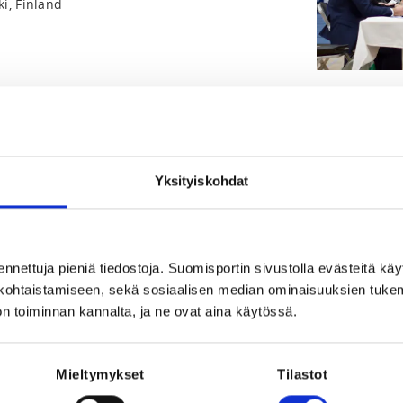
i, Finland
Yksityiskohdat
Registration pe
.2026 at 23:59
ennettuja pieniä tiedostoja. Suomisportin sivustolla evästeitä käy
lökohtaistamiseen, sekä sosiaalisen median ominaisuuksien tuke
iiton jäsenille
n toiminnan kannalta, ja ne ovat aina käytössä.
Mieltymykset
Tilastot