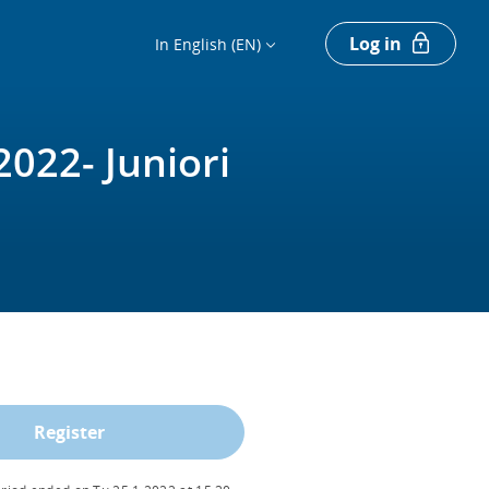
Log in
In English (EN)
022- Juniori
Register