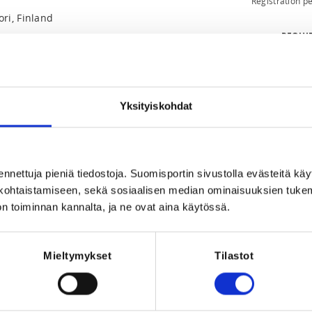
Registration p
ri, Finland
REQUI
The registrant
Yksityiskohdat
ennettuja pieniä tiedostoja. Suomisportin sivustolla evästeitä käy
lökohtaistamiseen, sekä sosiaalisen median ominaisuuksien tuke
022 at 15:30
n toiminnan kannalta, ja ne ovat aina käytössä.
Mieltymykset
Tilastot