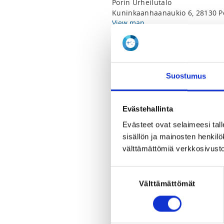
Porin Urheilutalo
Kuninkaanhaanaukio 6, 28130 Po
View map
LOCALITY
Pori
Suostumus
SPORTS
Painonnosto
Evästehallinta
Evästeet ovat selaimeesi tall
REGISTRATION PERIOD
sisällön ja mainosten henki
Mo 3.1.2022 at 00:00 - Tu 25.1.2
välttämättömiä verkkosivusto
PRICE
Suostumuksen
Normaalihinta 15,00 €
Välttämättömät
valinta
Kilpailu pidetään yksipäiväsenä

Punnitus klo 08-09
