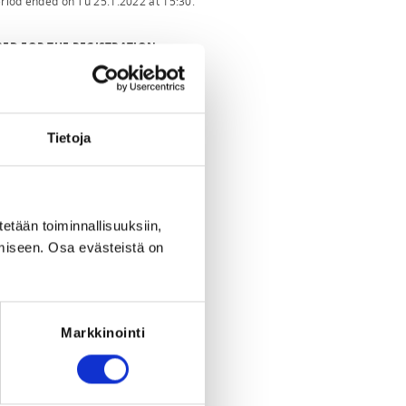
eriod ended on
Tu 25.1.2022
at
15:30
.
RED FOR THE REGISTRATION
 must have been born before 1.1.2019
Tietoja
tetään toiminnallisuuksiin,
miseen. Osa evästeistä on
Markkinointi