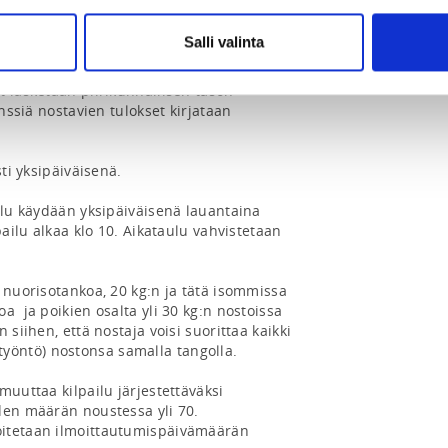
skoululaisilla. Peruskoululaisiin luetaan 
Salli valinta
kkalaiset. Kilpailla voi myös ilman 
tus on silti suositeltava. Kilpailulisenssin 
 lasketaan piirikunnallisen tason 
enssiä nostavien tulokset kirjataan 
ti yksipäiväisenä.

ilu käydään yksipäiväisenä lauantaina 
pailu alkaa klo 10. Aikataulu vahvistetaan 
 nuorisotankoa, 20 kg:n ja tätä isommissa 
  ja poikien osalta yli 30 kg:n nostoissa 
 siihen, että nostaja voisi suorittaa kaikki 
ntö) nostonsa samalla tangolla.

uuttaa kilpailu järjestettäväksi 
den määrän noustessa yli 70. 
itetaan ilmoittautumispäivämäärän 