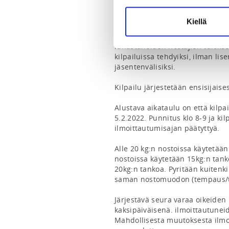
Kilpailu alkaa: 10:00

Osanotto-oikeus on kaikilla peru
Kiellä
alle 17-vuotiaat(s.2005) 1.-10.luo
lisenssiä, kilpailut kattava vakuu
lunastaneiden nostajien tulokset
kilpailuissa tehdyiksi, ilman lis
jäsentenvälisiksi.

Kilpailu järjestetään ensisijaises
Alustava aikataulu on että kilpa
5.2.2022. Punnitus klo 8-9 ja kil
ilmoittautumisajan päätyttyä.

Alle 20 kg:n nostoissa käytetään
nostoissa käytetään 15kg:n tankoa
20kg:n tankoa. Pyritään kuitenkin
saman nostomuodon (tempaus/työ
Järjestävä seura varaa oikeiden m
kaksipäiväisenä. ilmoittautunei
Mahdollisesta muutoksesta ilmo