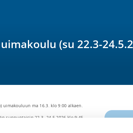
imakoulu (su 22.3-24.5.2
) uimakouluun ma 16.3. klo 9:00 alkaen.  

än sunnuntaisin 22.3.-24.5.2026 klo 9:45-