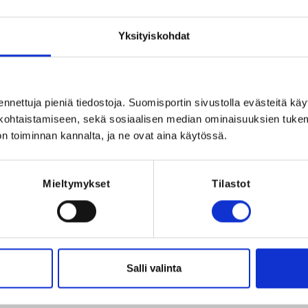
Registration 
estetä uimakouluja.   

   

REQUI
Yksityiskohdat
The registrant 
   

stujan tulee liittyä JUK jäseneksi, mikäli 
een kauden aikana. Jäsenmaksu on 
ennettuja pieniä tiedostoja. Suomisportin sivustolla evästeitä käy
lökohtaistamiseen, sekä sosiaalisen median ominaisuuksien tuke
n toiminnan kannalta, ja ne ovat aina käytössä.
Pääset liittymään jäseneksi täältä: 
nts/fa010273-3762-46c4-bca6-f9326e36c10c
Mieltymykset
Tilastot
2026 at 21:00
Salli valinta
ä, Suomi