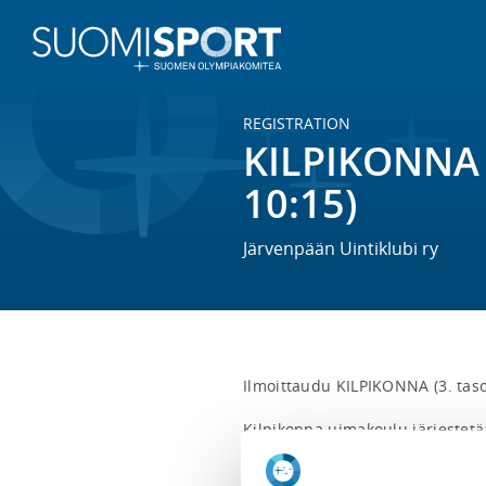
REGISTRATION
KILPIKONNA u
10:15)
Järvenpään Uintiklubi ry
Ilmoittaudu KILPIKONNA (3. taso
Kilpikonna uimakoulu järjestetä
10:15. 
