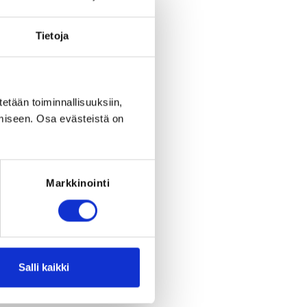
period ended on
Fr 17.4.2026
at
21:00
.
RED FOR THE REGISTRATION
Tietoja
must have been born between 1.1.2011
- 21.3.2022
tetään toiminnallisuuksiin,
miseen. Osa evästeistä on
Markkinointi
Salli kaikki