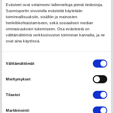
Evästeet ovat selaimeesi tallennettuja pieniä tiedostoja.
Suomisportin sivustolla evästeitä käytetään
LOCALITY
toiminnallisuuksiin, sisällön ja mainosten
Helsinki
henkilökohtaistamiseen, sekä sosiaalisen median
ominaisuuksien tukemiseen. Osa evästeistä on
REGISTRATION PERIOD
välttämättömiä verkkosivuston toiminnan kannalta, ja ne
Th 10.3.2022 at 12:00 - Th 24.3.2022 at 17:00
ovat aina käytössä.
ADDITIONAL INFORMATION
Sini Rönnqvist
Suostumuksen
sini.ronnqvist@smsl.fi
Välttämättömät
valinta
0447273229
Mieltymykset
24.3.2022 

Tervetuloa kuulemaan miten seuranne saa tehoja irti 
Tilastot
Suomisportin seurojen palveluista! Tapahtuman aikana 
seura saa vinkkejä miten hyödyntää Suomisportia ja 
mitä toimintatapojen muutoksia palvelun tehokas 
Markkinointi