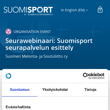
In English (EN)
ORGANISATION EVENT
Seurawebinaari: Suomisport
seurapalvelun esittely
Suomen Melonta- ja Soutuliitto ry
TIME
Th 24.3.2022 at 18:00 - 19:30
Suostumus
Yksityiskohdat
Tietoja
LOCATION
Evästehallinta
Etänä Zoomilla