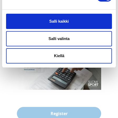
hyödyntäminen edellyttää.

Tapahtuman vetää Carita Riutta Suomen 
Olympiakomiteasta.

Salli kaikki
Seurawebinaari vain Melonta- ja Soutuliiton 
jäsenseurojen jäsenille. 
Salli valinta
Kiellä
Register