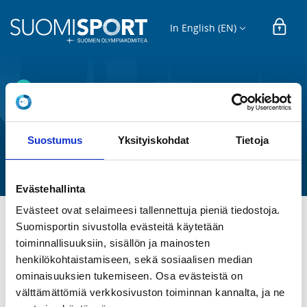
In English (EN)
EDUCATION EVENT
Liikkuvan maalin
ylituomarikurssi
Suostumus
Yksityiskohdat
Tietoja
Suomen Ampumaurheiluliitto ry
Evästehallinta
Evästeet ovat selaimeesi tallennettuja pieniä tiedostoja.
Suomisportin sivustolla evästeitä käytetään
TIME
toiminnallisuuksiin, sisällön ja mainosten
Su 2.1.2022 at 09:00 - 18:00
henkilökohtaistamiseen, sekä sosiaalisen median
ominaisuuksien tukemiseen. Osa evästeistä on
LOCATION
välttämättömiä verkkosivuston toiminnan kannalta, ja ne
Automiehenkatu 39, 33840 Tampere, Suomi