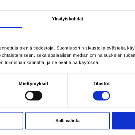
Registration 
stua leikkimielisten harjoitteiden kautta 
yleisurheilun tekniikka- ja lajiharjoittelua.

Yksityiskohdat
apuiston stadion

:00

0-18:00

ennettuja pieniä tiedostoja. Suomisportin sivustolla evästeitä käy
lökohtaistamiseen, sekä sosiaalisen median ominaisuuksien tuke
:00-19:00

n toiminnan kannalta, ja ne ovat aina käytössä.
Mieltymykset
Tilastot
n jäsenyyden ja ryhmävakuutuksen. 
Sisaralennus -10€. Sisaralennus lasketaan 
Salli valinta
26 at 00:00