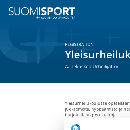
REGISTRATION
Yleisurheilu
Äänekosken Urheilijat ry
Yleisurheilukoulussa opetellaan 
juoksemista, hyppäämistä ja heitt
harjoitellaan perustaitoja.

Ryhmä sopii niin enemmän harrasta