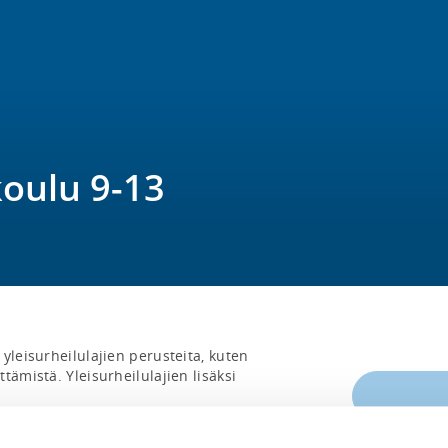
koulu 9-13
yleisurheilulajien perusteita, kuten 
ämistä. Yleisurheilulajien lisäksi 
neille, kuin uusille lajiin tutustujille. 