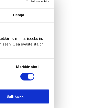
period ended on
Fr 19.6.2026
at
00:00
.
Tietoja
tetään toiminnallisuuksiin,
miseen. Osa evästeistä on
Markkinointi
Salli kaikki