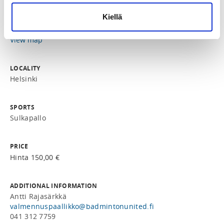
LOCATION
Kiellä
Talihalli
Huopalahdentie 28, 00350 Helsinki, Suomi
View map
LOCALITY
Helsinki
SPORTS
Sulkapallo
PRICE
Hinta 150,00 €
ADDITIONAL INFORMATION
Antti Rajasärkkä
valmennuspaallikko@badmintonunited.fi
041 312 7759