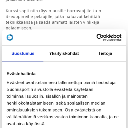
Kurssi sopii niin täysin uusille harrastajille kuin 
itseoppineille pelaajille, jotka haluavat kehittää 
tekniikkaansa ja saada ammattilaisten vinkkejä 
pelaamiseen.

Kurssilla opit: 

- Oikeat mailaotteet ja yleisimmät lyönnit

Suostumus
Yksityiskohdat
Tietoja
- Sulkapallon perusliikkuminen kentällä

- Syötön ja syötön palautuksen tekniikka

- Pelin säännöt ja pisteiden laskenta

- Harjoittelu seuran valmennusryhmien tapaan – opit, 
Evästehallinta
miten treenit etenevät ja millaista valmennuksessa 
Evästeet ovat selaimeesi tallennettuja pieniä tiedostoja.
käyminen on käytännössä

Suomisportin sivustolla evästeitä käytetään
Kurssin tiedot:

toiminnallisuuksiin, sisällön ja mainosten
henkilökohtaistamiseen, sekä sosiaalisen median
Ryhmäkoko: max. 12 osallistujaa

ominaisuuksien tukemiseen. Osa evästeistä on
Kesto: 6 viikkoa

välttämättömiä verkkosivuston toiminnan kannalta, ja ne
Ajankohdat: 11.1 / 18.1 / 25.1 / 1.2 / 8.2 / 15.2

ovat aina käytössä.