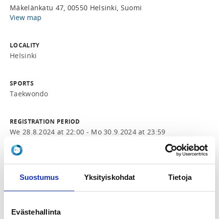
Mäkelänkatu 47, 00550 Helsinki, Suomi
View map
LOCALITY
Helsinki
SPORTS
Taekwondo
REGISTRATION PERIOD
We 28.8.2024 at 22:00 - Mo 30.9.2024 at 23:59
PRICE
Koko syyskausi 150,00 €
Suostumus
Yksityiskohdat
Tietoja
ADDITIONAL INFORMATION
Essi Labart
Evästehallinta
essi.labart@gmail.com