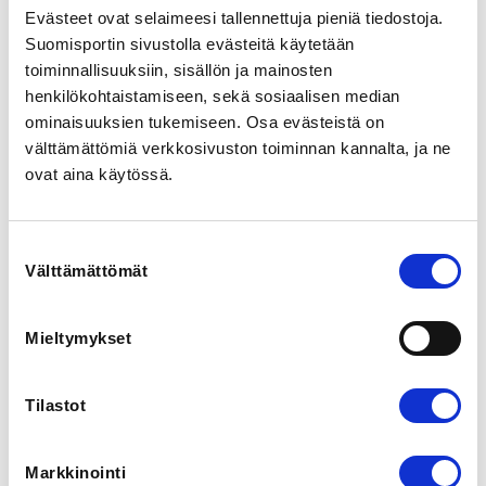
Evästeet ovat selaimeesi tallennettuja pieniä tiedostoja.
0401393933
Suomisportin sivustolla evästeitä käytetään
toiminnallisuuksiin, sisällön ja mainosten
COACHS
henkilökohtaistamiseen, sekä sosiaalisen median
Essi Labart
ominaisuuksien tukemiseen. Osa evästeistä on
välttämättömiä verkkosivuston toiminnan kannalta, ja ne
Syys-joulukuussa järjestetään Urhea-hallissa 
ovat aina käytössä.
Helsingissä päävalmentaja Essi Labartin 
valmennuksessa liikesarjojen aamuharjoituksia. 
Harjoitukset on suunniteltu niin, että ne tukevat 
Suostumuksen
kilpailukalenteria, mutta ne sopivat kaikille 
Välttämättömät
valinta
liikesarjoista kiinnostuneille maajoukkueurheilijoista 
harrastajiin.

Mieltymykset
Tämä ilmoittautumis- ja maksulinkki on niille, jotka 
ilmoittautuvat kerralla koko kauden harjoituksiin. 
Huomaathan, että osallistumiskertojen vaihtaminen tai 
Tilastot
myyminen muille osallistujille EI ole sallittua. Osaksi 
kautta osallistuville ja kertakävijöille on erillinen 
ilmoittautumislinkki.

Markkinointi