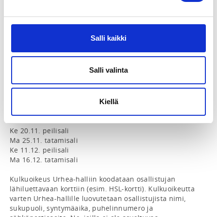
Harjoitukset järjestetään Urhea-hallissa aamuisin 8.00-
9.30 seuraavan aikataulun mukaisesti:

Ma 2.9. tatamisali

Ke 11.9. peilisali

Salli kaikki
Ma 16.9. tatamisali

Ke 25.9. peilisali

Ma 30.9. tatamisali

Salli valinta
Ke 9.10. peilisali

Ma 14.10. tatamisali

Ke 23.10. peilisali

Ma 28.10. tatamisali

Kiellä
Ke 6.11. peilisali

Ma 11.11. tatamisali

Ke 20.11. peilisali

Ma 25.11. tatamisali

Ke 11.12. peilisali

Ma 16.12. tatamisali

Kulkuoikeus Urhea-halliin koodataan osallistujan 
lähiluettavaan korttiin (esim. HSL-kortti). Kulkuoikeutta 
varten Urhea-hallille luovutetaan osallistujista nimi, 
sukupuoli, syntymäaika, puhelinnumero ja 