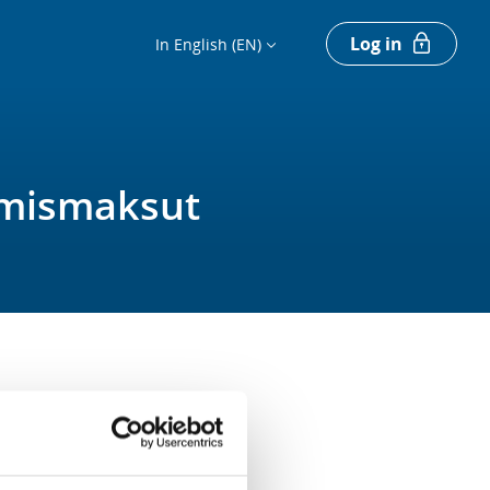
Log in
In English (EN)
tumismaksut
Register