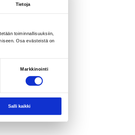
period ended on
Fr 1.12.2023
at
23:59
.
Tietoja
tetään toiminnallisuuksiin,
miseen. Osa evästeistä on
Markkinointi
Salli kaikki