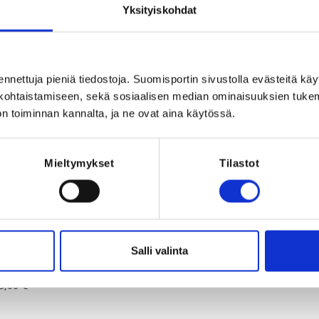
Registration 
Yksityiskohdat
ennettuja pieniä tiedostoja. Suomisportin sivustolla evästeitä käy
lökohtaistamiseen, sekä sosiaalisen median ominaisuuksien tuke
n toiminnan kannalta, ja ne ovat aina käytössä.
Mieltymykset
Tilastot
.2023 at 23:59
Salli valinta
 €
,00 €
5,00 €