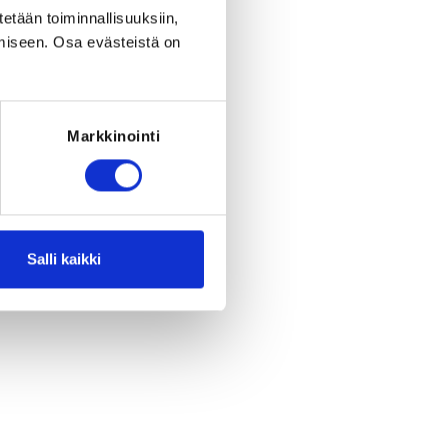
eriod ended on
Tu 26.1.2021
at
18:00
.
tetään toiminnallisuuksiin,
miseen. Osa evästeistä on
Markkinointi
Salli kaikki