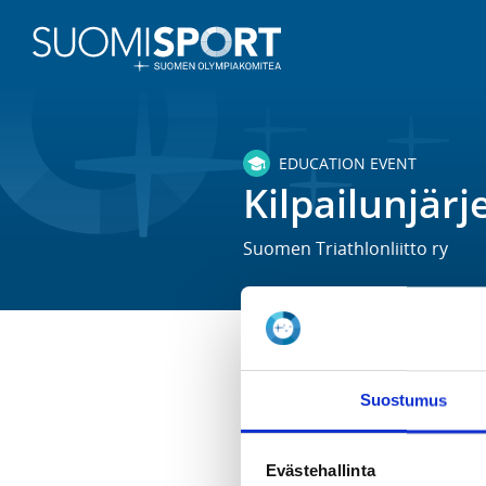
EDUCATION EVENT
Kilpailunjär
Suomen Triathlonliitto ry
TIME
Suostumus
Tu 26.1.2021 at 18:00 - 20:00
LOCATION
Evästehallinta