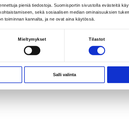
Registration p
ennettuja pieniä tiedostoja. Suomisportin sivustolla evästeitä käy
lökohtaistamiseen, sekä sosiaalisen median ominaisuuksien tuke
n toiminnan kannalta, ja ne ovat aina käytössä.
.2021 at 18:00
Mieltymykset
Tilastot
täjille. Koulutuksessa käydään läpi 
issääntöjä. 
Salli valinta