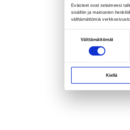
Zoom-koulutus
Evästeet ovat selaimeesi tall
sisällön ja mainosten henki
REGISTRATION PERIOD
välttämättömiä verkkosivusto
Fr 18.12.2020 at 09:55 - Tu 26.1
Suostumuksen
Välttämättömät
valinta
Koulutus kaikille kilpailunjärjes
Triathlonliiton Kilpailunjärjetäm
Kiellä