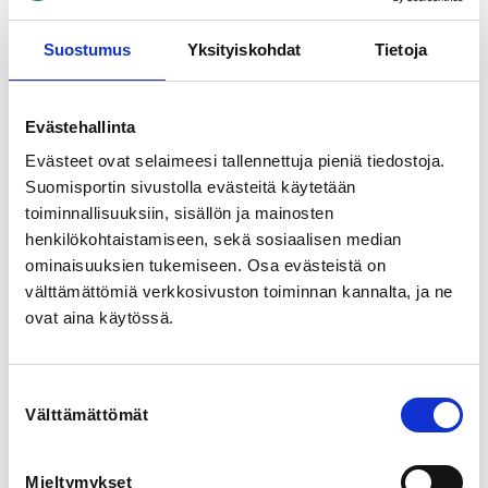
Suostumus
Yksityiskohdat
Tietoja
LOCALITY
Helsinki
Evästehallinta
SPORTS
Evästeet ovat selaimeesi tallennettuja pieniä tiedostoja.
Beach Volley, Lentopallo
Suomisportin sivustolla evästeitä käytetään
toiminnallisuuksiin, sisällön ja mainosten
REGISTRATION PERIOD
henkilökohtaistamiseen, sekä sosiaalisen median
Th 13.4.2023 at 14:33 - Tu 29.8.2023 at 14:00
ominaisuuksien tukemiseen. Osa evästeistä on
välttämättömiä verkkosivuston toiminnan kannalta, ja ne
ADDITIONAL INFORMATION
ovat aina käytössä.
Hanna Kanasuo
hanna.kanasuo@lentopalloliitto.fi
0504015229
Suostumuksen
Välttämättömät
valinta
Seurainfo 3/2023

Mieltymykset
Lentopalloliiton kilpailu- ja seurapalvelutiimi tulee 