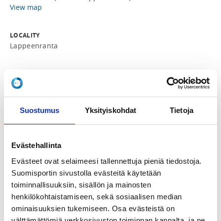
View map
LOCALITY
Lappeenranta
SPORTS
Purjehdus
Suostumus
Yksityiskohdat
Tietoja
REGISTRATION PERIOD
Tu 17.2.2026 at 00:00 - Tu 4.8.2026 at 20:00
Evästehallinta
PRICE
Evästeet ovat selaimeesi tallennettuja pieniä tiedostoja.
Kurssimaksu 95,00 € -
Kurssimaksu sisältää veneen käytön, koulutuksen sekä
Suomisportin sivustolla evästeitä käytetään
pelastusliivien käytön koko kurssin ajan
toiminnallisuuksiin, sisällön ja mainosten
henkilökohtaistamiseen, sekä sosiaalisen median
ominaisuuksien tukemiseen. Osa evästeistä on
ADDITIONAL INFORMATION
välttämättömiä verkkosivuston toiminnan kannalta, ja ne
Ville John