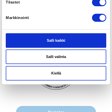
Tilastot
0442090422
Markkinointi
Kilpailukutsu: 
https://www.suomenvoimanostoliitto.fi/tapahtuma/klas
sisen-voimanoston-avoimen-sm-kilpailut-7-9-11-2025-
rovaniemi-navo/
Salli kaikki
Salli valinta
Kiellä