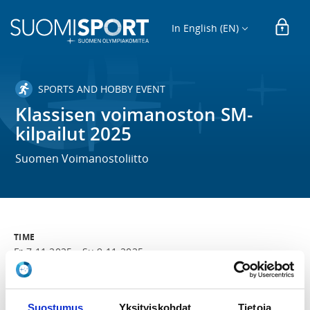
In English (EN)
SPORTS AND HOBBY EVENT
Klassisen voimanoston SM-
kilpailut 2025
Suomen Voimanostoliitto
TIME
Fr 7.11.2025 -
Su 9.11.2025
LOCATION
Totto-halli
Suostumus
Yksityiskohdat
Tietoja