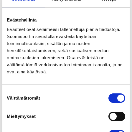
Kosteenranta 1, 97140 Muurola, Suomi
View map
Evästehallinta
LOCALITY
Evästeet ovat selaimeesi tallennettuja pieniä tiedostoja.
Rovaniemi
Suomisportin sivustolla evästeitä käytetään
toiminnallisuuksiin, sisällön ja mainosten
SPORTS
henkilökohtaistamiseen, sekä sosiaalisen median
Voimanosto ja penkkipunnerrus
ominaisuuksien tukemiseen. Osa evästeistä on
välttämättömiä verkkosivuston toiminnan kannalta, ja ne
ovat aina käytössä.
REGISTRATION PERIOD
Mo 28.7.2025 at 00:00 - Fr 17.10.2025 at 23:59
Suostumuksen
PRICE
Välttämättömät
valinta
Osallistumismaksu 90,00 €
Mieltymykset
ADDITIONAL INFORMATION
Jaarli Pirkkiö
jaarli.pirkkio@gmail.com