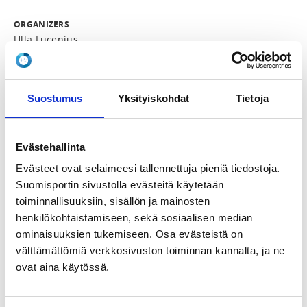
ORGANIZERS
Ulla Lucenius
Suomen Uimaliitto järjestää Taitouinnin TASO 1 -
valmentajakoulutuksen lajiosuuden 11.-13.9.2026 
Suostumus
Yksityiskohdat
Tietoja
(etäkoulutus) ja 23.-25.10.2026 (lähikoulutus). 
Koulutuksen ensimmäinen lähijakso järjestetään 
etäkoulutuksena ja toinen lähijakso lähikoulutuksena 
Evästehallinta
Vantaalla. 

Evästeet ovat selaimeesi tallennettuja pieniä tiedostoja.
KOHDERYHMÄ:

Suomisportin sivustolla evästeitä käytetään
Koulutus on tarkoitettu aloitteleville 
toiminnallisuuksiin, sisällön ja mainosten
taitouintivalmentajille, joilla voi olla jo muuta 
uimaopetuksen ja/tai lasten ja nuorten ohjaamisen 
henkilökohtaistamiseen, sekä sosiaalisen median
peruskoulutusta tai vastaavat tiedot ja taidot.

ominaisuuksien tukemiseen. Osa evästeistä on
välttämättömiä verkkosivuston toiminnan kannalta, ja ne
KOULUTUKSEN SISÄLTÖ JA LAAJUUS:

ovat aina käytössä.
Taitouinnin TASO 1 -valmentajakoulutus antaa 
valmentajalle perustiedot ja -taidot taitouinnin 
valmentamiseen keskittyen lapsuusvaiheen 