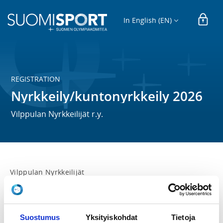
In English (EN)
REGISTRATION
Nyrkkeily/kuntonyrkkeily 2026
Vilppulan Nyrkkeilijät r.y.
Vilppulan Nyrkkeilijät

Kaikille yhteiset nyrkkeily / kuntonyrkkeilyharjoitukset

MA 17:00-18:30

Suostumus
Yksityiskohdat
Tietoja
KE 17:00-18:30
