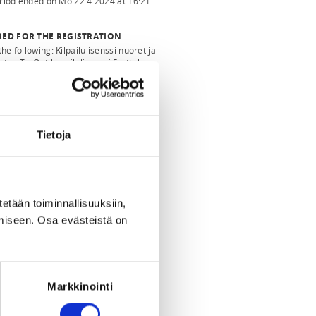
eriod ended on
Mo 22.4.2024
at
16:21
.
RED FOR THE REGISTRATION
the following: Kilpailulisenssi nuoret ja
isten TryOut-kilpailulisenssi 5-ottelu,
ut-kilpailulisenssi miekkailu/4-ottelu
Tietoja
tetään toiminnallisuuksiin,
miseen. Osa evästeistä on
Markkinointi