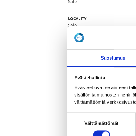
Salo
LOCALITY
Salo
SPORTS
4-ottelu, Nykyaikainen 5-ottelu
Suostumus
REGISTRATION PERIOD
Mo 18.3.2024 at 17:00 - Mo 22.4
Evästehallinta
Evästeet ovat selaimeesi tall
PRICES
sisällön ja mainosten henki
Osallistumismaksu 65,00 €
välttämättömiä verkkosivusto
Osallistumismaksu moniottelu 4
Suostumuksen
ADDITIONAL INFORMATION
Välttämättömät
valinta
Minna Lehtola
minna.lehtola@fencing-pentathl