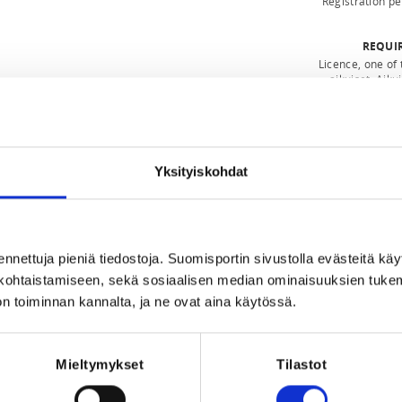
Registration p
REQUI
Licence, one of 
aikuiset, Aiku
Aikuisten TryO
Yksityiskohdat
.2024 at 16:21
ennettuja pieniä tiedostoja. Suomisportin sivustolla evästeitä käy
lökohtaistamiseen, sekä sosiaalisen median ominaisuuksien tuke
n toiminnan kannalta, ja ne ovat aina käytössä.
0,00 € -
Ei sisällä ratsastusta
Mieltymykset
Tilastot
on.fi