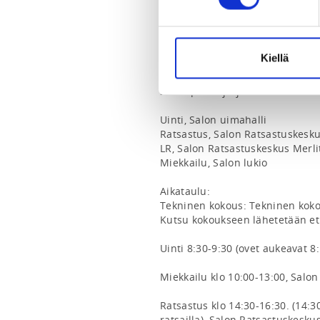
INSTRUCTORS
Salla Malin
Kiellä
SM-kilpailut järjestetään la 4.5.
Uinti, Salon uimahalli

Ratsastus, Salon Ratsastuskeskus
LR, Salon Ratsastuskeskus Merlit
Miekkailu, Salon lukio

Aikataulu:

Tekninen kokous: Tekninen kokou
Kutsu kokoukseen lähetetään etuk
Uinti 8:30-9:30 (ovet aukeavat 8:
Miekkailu klo 10:00-13:00, Salon 
Ratsastus klo 14:30-16:30. (14:3
ratsailla), Salon Ratsastuskeskus