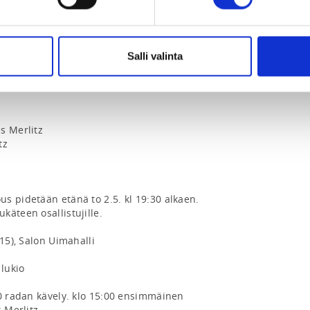
Salli valinta
2024 Salossa

 Merlitz

z

s pidetään etänä to 2.5. kl 19:30 alkaen. 
äteen osallistujille.

15), Salon Uimahalli

lukio

0 radan kävely. klo 15:00 ensimmäinen 
 Merlitz
