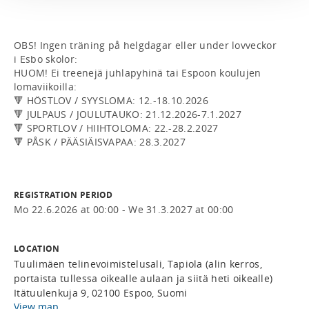
OBS! Ingen träning på helgdagar eller under lovveckor 
i Esbo skolor: 

HUOM! Ei treenejä juhlapyhinä tai Espoon koulujen 
lomaviikoilla:

🔻 HÖSTLOV / SYYSLOMA: 12.-18.10.2026

🔻 JULPAUS / JOULUTAUKO: 21.12.2026-7.1.2027

🔻 SPORTLOV / HIIHTOLOMA: 22.-28.2.2027

🔻 PÅSK / PÄÄSIÄISVAPAA: 28.3.2027

REGISTRATION PERIOD
Mo 22.6.2026 at 00:00 - We 31.3.2027 at 00:00
LOCATION
Tuulimäen telinevoimistelusali, Tapiola (alin kerros,
portaista tullessa oikealle aulaan ja siitä heti oikealle)
Itätuulenkuja 9, 02100 Espoo, Suomi
View map