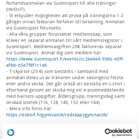
förhandsanmälan via Suomisport till alla träningar 
(IN/OUT).

- Vi erbjuder möjligheten att prova på träningarna 1-2 
gånger innan fakturan förfaller till betalning. Anmälan 
via Suomisport förutsätts.  

- Alla våra grupper förutsätter medlemskap, som 
kräver en separat anmälan till vårt medlemsregister i 
Suomisport. Medlemsavgiften 20€ faktureras separat 
via Suomisport. Anmäl dig som medlem här: 
https://www.suomisport.fi/events/cc2ee4e4-936b-40ff-
afbb-b5e7f8f1c1a6
- T-skjortor (25 €) som beställts i samband med 
anmälan delas ut av tränaren under säsongens första 
eller andra vecka. Det går också att beställa en t-shirt i 
efterhand genom att skicka mig ett e-postmeddelande 
med barnets uppgifter, åldersgrupp, träningsdag samt 
önskad storlek (116, 128, 140, 152 eller 164)

- Mera info finns här: 
https://esboif.fi/gymnastik/redskapsgymnastik/
Välkommen med!
