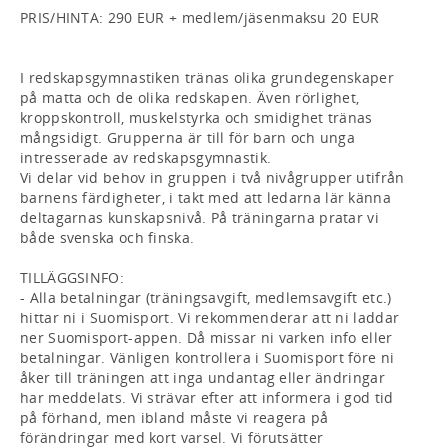
PRIS/HINTA: 290 EUR + medlem/jäsenmaksu 20 EUR

I redskapsgymnastiken tränas olika grundegenskaper 
på matta och de olika redskapen. Även rörlighet, 
kroppskontroll, muskelstyrka och smidighet tränas 
mångsidigt. Grupperna är till för barn och unga 
intresserade av redskapsgymnastik.

Vi delar vid behov in gruppen i två nivågrupper utifrån 
barnens färdigheter, i takt med att ledarna lär känna 
deltagarnas kunskapsnivå. På träningarna pratar vi 
både svenska och finska.

TILLÄGGSINFO: 

- Alla betalningar (träningsavgift, medlemsavgift etc.) 
hittar ni i Suomisport. Vi rekommenderar att ni laddar 
ner Suomisport-appen. Då missar ni varken info eller 
betalningar. Vänligen kontrollera i Suomisport före ni 
åker till träningen att inga undantag eller ändringar 
har meddelats. Vi strävar efter att informera i god tid 
på förhand, men ibland måste vi reagera på 
förändringar med kort varsel. Vi förutsätter 