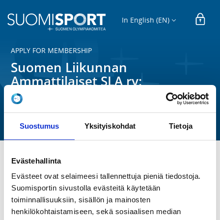
In English (EN)
APPLY FOR MEMBERSHIP
Suomen Liikunnan
Ammattilaiset SLA ry:
Henkilöjäsenen liittymislomake
Suomen Liikunnan Ammattilaiset SLA ry
Suostumus
Yksityiskohdat
Tietoja
Evästehallinta
SLA:n henkilöjäseneksi voivat liittyä liikunnan ja 
Evästeet ovat selaimeesi tallennettuja pieniä tiedostoja.
urheilun parissa työskentelevät henkilöt, esimerkiksi 
Suomisportin sivustolla evästeitä käytetään
liikuntapaikkamestarit, liikuntapaikkojenhoitajat, 
liikuntajohtajat, liikunnanohjaajat  tai alalle opiskelevat 
toiminnallisuuksiin, sisällön ja mainosten
opiskelijat.

henkilökohtaistamiseen, sekä sosiaalisen median