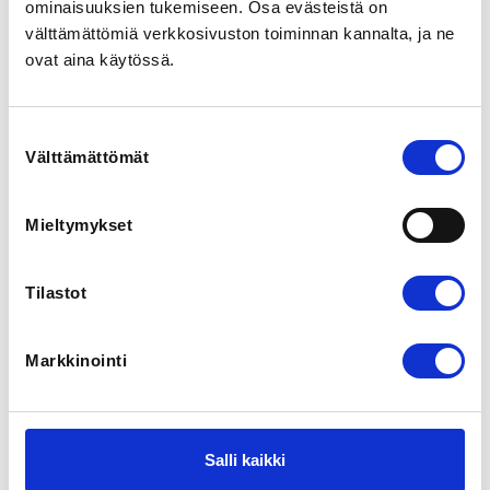
ominaisuuksien tukemiseen. Osa evästeistä on
Henkilöjäsenenyys on henkilökohtainen ja jäsenmaksu 
välttämättömiä verkkosivuston toiminnan kannalta, ja ne
osoitetaan jäsenelle itselleen. Mikäli liityt jäseneksi 
ovat aina käytössä.
työnantajasi kautta, rekisteröidy yhteisöjäseneksi 
työnantajasi saaman linkin kautta.
Suostumuksen
LOCALITY
Välttämättömät
valinta
Helsinki
Mieltymykset
ADDITIONAL INFORMATION
SLA Toimisto
toimisto@sla-ry.fi
Tilastot
Markkinointi
Salli kaikki