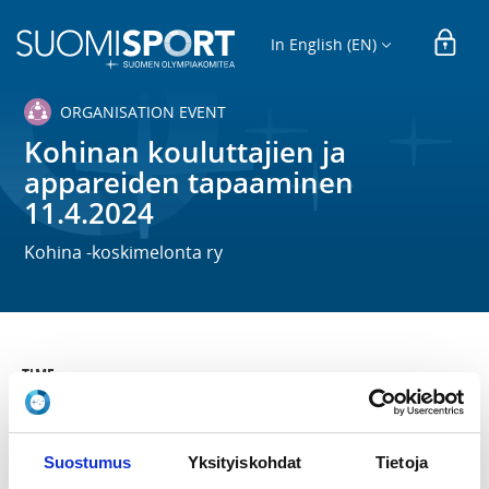
In English (EN)
ORGANISATION EVENT
Kohinan kouluttajien ja
appareiden tapaaminen
11.4.2024
Kohina -koskimelonta ry
TIME
Th 11.4.2024 at 17:30 - 20:00
LOCATION
Suostumus
Yksityiskohdat
Tietoja
Sporttitalo