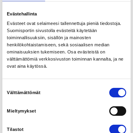
Valimotie 10, 00380 Helsinki, Suomi
View map
Evästehallinta
Evästeet ovat selaimeesi tallennettuja pieniä tiedostoja.
LOCALITY
Suomisportin sivustolla evästeitä käytetään
Helsinki
toiminnallisuuksiin, sisällön ja mainosten
henkilökohtaistamiseen, sekä sosiaalisen median
SPORTS
ominaisuuksien tukemiseen. Osa evästeistä on
Kanoottimelonta
välttämättömiä verkkosivuston toiminnan kannalta, ja ne
ovat aina käytössä.
REGISTRATION PERIOD
Su 25.2.2024 at 17:00 - Tu 9.4.2024 at 23:59
Suostumuksen
Välttämättömät
valinta
ADDITIONAL INFORMATION
Alicia Perho
alicia.perho@gmail.com
Mieltymykset
0405806389
Tilastot
INSTRUCTORS