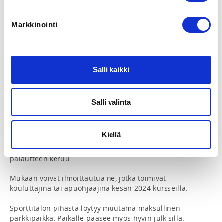
Anna-Riina Mustonen
Alicia Perho
Markkinointi
Tervetuloa Kohinan kouluttajien ja apparien 
tapaamiseen torstaina 11.4.2024 klo 17:30-20:00! 
Tilaisuus pidetään Melonta- ja Soutuliiton tiloissa, 
Salli kaikki
Sporttitalossa osoitteessa Valimotie 10, Helsinki. 
TIlaisuus aloitetaan yhteisellä ruokailulla klo 17:30. 

Salli valinta
Ruokailun jälkeen ohjelmassa on infoa ja keskustelua 
ensi kesän kursseista ja niiden käytännön 
järjestelyistä, pientä työpajailua sekä infoa tulevista 
Kiellä
pätevyysvaatimuksista (vuosi 2025 ->). Käydään läpi 
mm. kurssien runko, turvallisuus, kurssitodistukset ja 
palautteen keruu. 

Mukaan voivat ilmoittautua ne, jotka toimivat 
kouluttajina tai apuohjaajina kesän 2024 kursseilla.

Sporttitalon pihasta löytyy muutama maksullinen 
parkkipaikka. Paikalle pääsee myös hyvin julkisilla. 