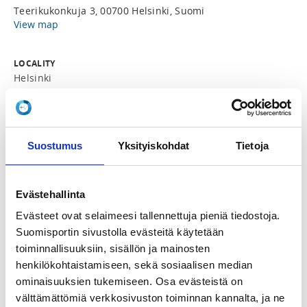
Teerikukonkuja 3, 00700 Helsinki, Suomi
View map
LOCALITY
Helsinki
SPORTS
Taekwondo
Suostumus
Yksityiskohdat
Tietoja
REGISTRATION PERIOD
Mo 2.2.2026 at 15:30 - Sa 28.2.2026 at 20:00
Evästehallinta
Evästeet ovat selaimeesi tallennettuja pieniä tiedostoja.
PRICE
Suomisportin sivustolla evästeitä käytetään
Koko leiri 30,00 €
toiminnallisuuksiin, sisällön ja mainosten
henkilökohtaistamiseen, sekä sosiaalisen median
ADDITIONAL INFORMATION
ominaisuuksien tukemiseen. Osa evästeistä on
Emmi Korhonen
välttämättömiä verkkosivuston toiminnan kannalta, ja ne
emmi.reetta.korhonen.1999@gmail.com