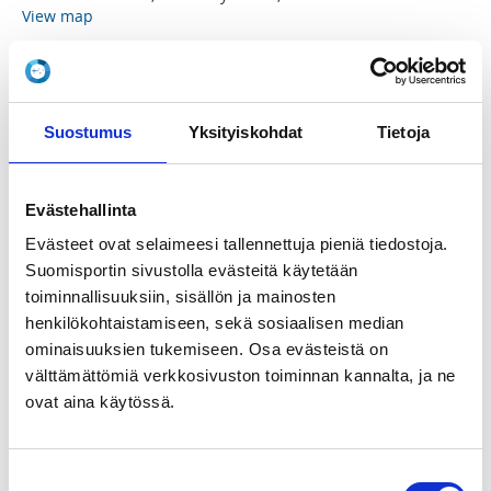
View map
LOCALITY
Hyvinkää
Suostumus
Yksityiskohdat
Tietoja
SPORTS
Uinti
Evästehallinta
Evästeet ovat selaimeesi tallennettuja pieniä tiedostoja.
REGISTRATION PERIOD
Suomisportin sivustolla evästeitä käytetään
Mo 1.12.2025 at 00:00 - Su 1.2.2026 at 23:59
toiminnallisuuksiin, sisällön ja mainosten
henkilökohtaistamiseen, sekä sosiaalisen median
PRICE
ominaisuuksien tukemiseen. Osa evästeistä on
Meduusa (16 kertaa) 230,00 € -
klo 09:00-9:30
välttämättömiä verkkosivuston toiminnan kannalta, ja ne
ovat aina käytössä.
ADDITIONAL INFORMATION
Svetlana Nyman
svetlana@raceclubsveitsi.fi
Suostumuksen