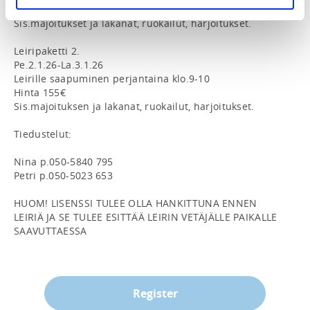
Leirille saapuminen klo.12-13

Sis.majoitukset ja lakanat, ruokailut, harjoitukset.

Leiripaketti 2.

Pe.2.1.26-La.3.1.26

Leirille saapuminen perjantaina klo.9-10

Hinta 155€

Sis.majoituksen ja lakanat, ruokailut, harjoitukset.

Tiedustelut:

Nina p.050-5840 795

Petri p.050-5023 653

HUOM! LISENSSI TULEE OLLA HANKITTUNA ENNEN 
LEIRIÄ JA SE TULEE ESITTÄÄ LEIRIN VETÄJÄLLE PAIKALLE 
SAAVUTTAESSA
Register