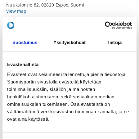
Nuuksiontie 82, 02820 Espoo, Suomi
View map
LOCALITY
Espoo
Suostumus
Yksityiskohdat
Tietoja
SPORTS
Nyrkkeily
Evästehallinta
Evästeet ovat selaimeesi tallennettuja pieniä tiedostoja.
REGISTRATION PERIOD
Suomisportin sivustolla evästeitä käytetään
Fr 14.11.2025 at 12:30 - Sa 3.1.2026 at 23:59
toiminnallisuuksiin, sisällön ja mainosten
henkilökohtaistamiseen, sekä sosiaalisen median
PRICES
ominaisuuksien tukemiseen. Osa evästeistä on
Koko leiri 195,00 € -
välttämättömiä verkkosivuston toiminnan kannalta, ja ne
Sis.majoitukset ja lakanat, ruokailut, harjoitukset.
ovat aina käytössä.
Yhden yön leiri 155,00 € -
Sis.majoituksen ja lakanat, ruokailut, harjoitukset.