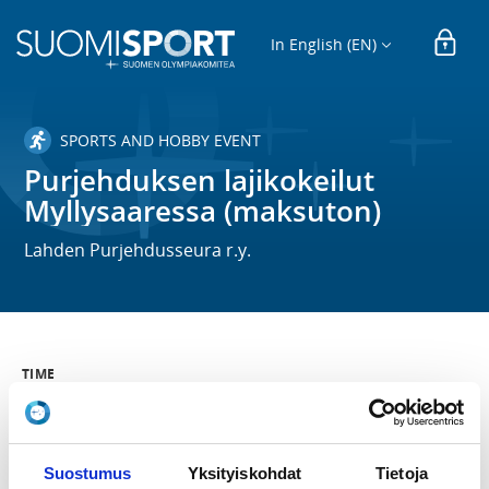
In English (EN)
SPORTS AND HOBBY EVENT
Purjehduksen lajikokeilut
Myllysaaressa (maksuton)
Lahden Purjehdusseura r.y.
TIME
We 15.7.2026 at 10:00 - 12:00
LOCATION
Suostumus
Yksityiskohdat
Tietoja
Myllysaari, 15900 Lahti, Suomi