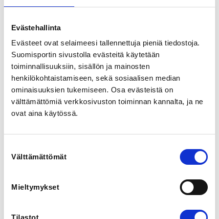
View map
Evästehallinta
LOCALITY
Evästeet ovat selaimeesi tallennettuja pieniä tiedostoja.
Lahti
Suomisportin sivustolla evästeitä käytetään
toiminnallisuuksiin, sisällön ja mainosten
SPORTS
henkilökohtaistamiseen, sekä sosiaalisen median
Purjehdus, Veneily
ominaisuuksien tukemiseen. Osa evästeistä on
välttämättömiä verkkosivuston toiminnan kannalta, ja ne
REGISTRATION PERIOD
ovat aina käytössä.
Tu 26.5.2026 at 12:00 - Tu 14.7.2026 at 23:59
Suostumuksen
ADDITIONAL INFORMATION
Välttämättömät
valinta
Pepe Korteniemi
pepe@photex.fi
0400406906
Mieltymykset
Maksuttomat lasten ja nuorten lajikokeilut ovat yksi 
Tilastot
monista Lahden kaupungin osallistuvan budjetoinnin 