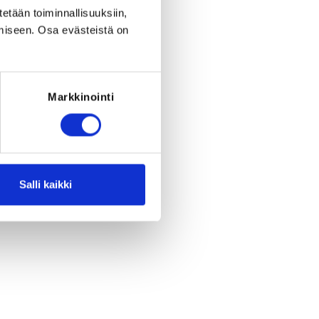
period ended on
Fr 5.9.2025
at
23:59
.
tetään toiminnallisuuksiin,
miseen. Osa evästeistä on
RED FOR THE REGISTRATION
 one of the following: Aikuisten
senssi 2025, Aikuisten kilpailulisenssi
 kilpailulisenssi 2025, Eläkeläisten
kilpailulisenssi 2025, Nuorten
Markkinointi
isenssi 2025, Nuorten kilpailulisenssi
2025
Salli kaikki