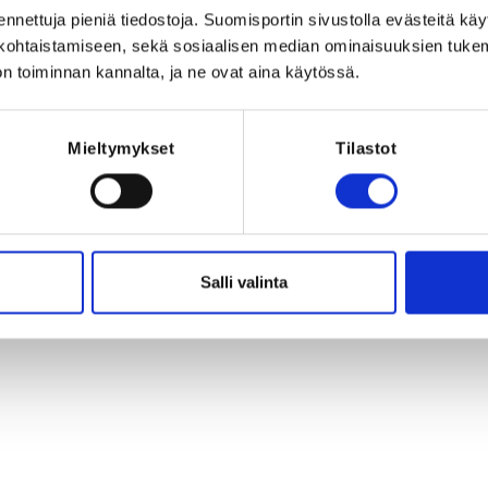
Registration 
mi
ennettuja pieniä tiedostoja. Suomisportin sivustolla evästeitä käy
lökohtaistamiseen, sekä sosiaalisen median ominaisuuksien tuke
REQUI
n toiminnan kannalta, ja ne ovat aina käytössä.
Licence,
kertakilpailuli
2025, Masters
Masters 
Mieltymykset
Tilastot
kertakilpailul
025 at 23:59
Salli valinta