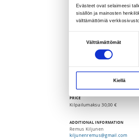
Tunnelikatu 2, 15140 Lahti, Suo
Evästeet ovat selaimeesi tall
View map
sisällön ja mainosten henki
välttämättömiä verkkosivusto
LOCALITY
Lahti
Suostumuksen
Välttämättömät
valinta
SPORTS
Painonnosto
REGISTRATION PERIOD
Mo 19.5.2025 at 00:00 - Fr 5.9.2
Kiellä
PRICE
Kilpailumaksu 30,00 €
ADDITIONAL INFORMATION
Remus Kiljunen
kiljunenremus@gmail.com