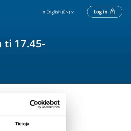
Log in
In English (EN)
 ti 17.45-
RED FOR THE REGISTRATION
 must be a member of the club Oulun
Kiipeilyseura -91 ry
Tietoja