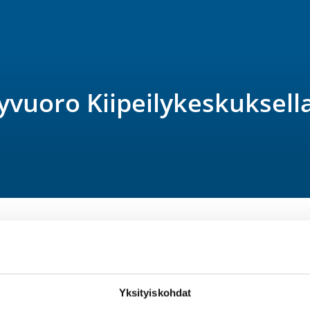
yvuoro Kiipeilykeskuksella
REQUI
The registrant
Yksityiskohdat