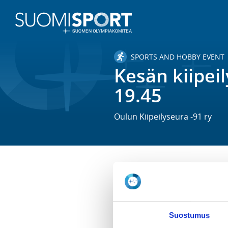
SPORTS AND HOBBY EVENT
Kesän kiipeil
19.45
Oulun Kiipeilyseura -91 ry
TIME
Tu 2.6.2026 -
Tu 28.7.2026
Suostumus
LOCATION