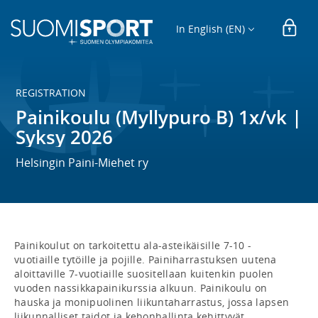
In English (EN)
REGISTRATION
Painikoulu (Myllypuro B) 1x/vk |
Syksy 2026
Helsingin Paini-Miehet ry
Painikoulut on tarkoitettu ala-asteikäisille 7-10 -
vuotiaille tytöille ja pojille. Painiharrastuksen uutena 
aloittaville 7-vuotiaille suositellaan kuitenkin puolen 
vuoden nassikkapainikurssia alkuun. Painikoulu on 
hauska ja monipuolinen liikuntaharrastus, jossa lapsen 
liikunnalliset taidot ja kehonhallinta kehittyvät 