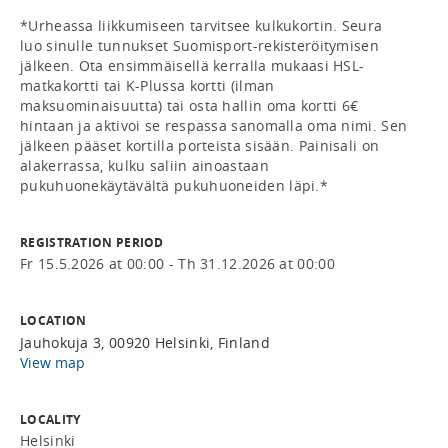
*Urheassa liikkumiseen tarvitsee kulkukortin. Seura 
luo sinulle tunnukset Suomisport-rekisteröitymisen 
jälkeen. Ota ensimmäisellä kerralla mukaasi HSL-
matkakortti tai K-Plussa kortti (ilman 
maksuominaisuutta) tai osta hallin oma kortti 6€ 
hintaan ja aktivoi se respassa sanomalla oma nimi. Sen 
jälkeen pääset kortilla porteista sisään. Painisali on 
alakerrassa, kulku saliin ainoastaan 
pukuhuonekäytävältä pukuhuoneiden läpi.*
REGISTRATION PERIOD
Fr 15.5.2026 at 00:00 - Th 31.12.2026 at 00:00
LOCATION
Jauhokuja 3, 00920 Helsinki, Finland
View map
LOCALITY
Helsinki