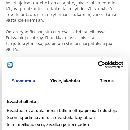
kokeilujakso uudelle harrastajalle, joka ei ole aiemmin 
käynyt painikoulussa. Kokeilla voi yhdessä ryhmässä. 
Tee ilmoittautuminen ryhmään etukäteen, vaikka tulisit 
vasta kokeilemaan.

Oman ryhmän harjoitukset ovat kahdesti viikossa. 
Poissaoloja voi käydä paikkaamassa toisissa 
harjoitusryhmissä, jos oman ryhmän harjoituksia jää 
väliin.

*UUTTA*

Voit valita Suomi-Sportista yhden viikkoharjoituksen 
painikoulun (B-ryhmät) tai kahden viikkoharjoituksen 
painikoulun (A-ryhmät). Tämä muutos siksi, että 
Suostumus
Yksityiskohdat
Tietoja
monella on vielä useita lajeja tässä iässä ja usein ei 
jatketa nassikoiden jälkeen ollenkaan, jos harjoituksia 
on kaksi. Valmennus tietysti suosittelee kahta 
harjoituskertaa niille joille se on aikataulullisesti 
Evästehallinta
mahdollista.

Evästeet ovat selaimeesi tallennettuja pieniä tiedostoja.
Suomisportin sivustolla evästeitä käytetään
Ryhmien painijat kilpailevat kuukausittain 
aloittelijoiden TÄHTIPAINEISSA, kun taitoja on kertynyt 
toiminnallisuuksiin, sisällön ja mainosten