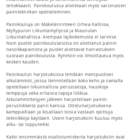
tehokkaasti. Painikoulussa aloitetaan myös varsinaisen 
painitekniikan opetteleminen.

Painikouluja on Mäkelänrinteen Urhea-hallissa, 
Myllypuron Liikuntamyllyssä ja Maunulan 
Liikuntahallissa. Aiempaa lajikokemusta ei tarvitse. 
Noin puolet painikoululaisista on aloittanut painin 
nassikkapainista ja puolet aloittavat harrastuksen 
suoraan painikoulusta. Ryhmiin voi ilmoittautua myös 
kesken kauden.

Painikoulun harjoituksissa tehdään monipuoliset 
alkulämmöt, joissa lämmitellään koko keho ja samalla 
opetellaan liikunnallisia perustaitoja, hauskoja 
temppuja sekä erilaisia tapoja liikkua. 
Alkulämmittelyjen jälkeen harjoitellaan painin 
perusliikkeitä parin kanssa. Otteluharjoituksena 
kamppaillaan ja kisaillaan toisia vastaan opittuja 
tekniikkoja käyttäen. Usein harjoituksiin kuuluu myös 
alku- tai loppuleikki.

Kaksi ensimmäistä osallistumiskerta harjoituksiin ovat 