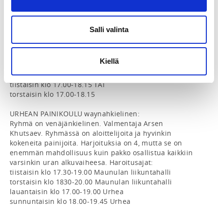
tiistaisin klo 17:15-18:30 TAI

torstaisin klo 17:15-18:30

Salli valinta
MÄKELÄNRINTEEN PAINIKOULU A 2 x viikossa

tiistaisin klo 17.00-18.15 JA

torstaisin klo 17.00-18.15

Kiellä
MÄKELÄNRINTEEN PAINIKOULU B 1 x viikossa

tiistaisin klo 17.00-18.15 TAI

torstaisin klo 17.00-18.15

URHEAN PAINIKOULU waynahkielinen:

Ryhmä on venäjänkielinen. Valmentaja Arsen 
Khutsaev. Ryhmässä on aloittelijoita ja hyvinkin 
kokeneita painijoita. Harjoituksia on 4, mutta se on 
enemmän mahdollisuus kuin pakko osallistua kaikkiin 
varsinkin uran alkuvaiheesa. Haroitusajat:

tiistaisin klo 17.30-19.00 Maunulan liikuntahalli

torstaisin klo 1830-20.00 Maunulan liikuntahalli

lauantaisin klo 17.00-19.00 Urhea

sunnuntaisin klo 18.00-19.45 Urhea
