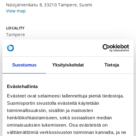
Näsijärvenkatu 8, 33210 Tampere, Suomi
View map
LOCALITY
Tampere
SPORTS
Aikido
Suostumus
Yksityiskohdat
Tietoja
REGISTRATION PERIOD
Tu 20.8.2024 at 11:00 - Su 29.9.2024 at 16:00
Evästehallinta
Evästeet ovat selaimeesi tallennettuja pieniä tiedostoja.
PRICES
Suomisportin sivustolla evästeitä käytetään
Koko leiri 50,00 €
toiminnallisuuksiin, sisällön ja mainosten
Yksi harjoitus PE 20,00 €
henkilökohtaistamiseen, sekä sosiaalisen median
Yksi harjoitus LA AP 20,00 €
Yksi harjoitus LA IP 20,00 €
ominaisuuksien tukemiseen. Osa evästeistä on
Yksi harjoitus SU 20,00 €
välttämättömiä verkkosivuston toiminnan kannalta, ja ne