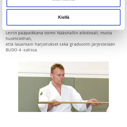
    14.00-15.15 (Budo 4)

    15.45-18.00 Dan graduointi (Budo 4)

Kiellä
    Sunnuntai: 10.30-12.00

Leirin pääpaikkana toimii Nääshallin aikidosali, mutta 
huomioithan, 

että lauantain harjoitukset sekä graduointi järjestetään 
BUDO 4 -salissa.