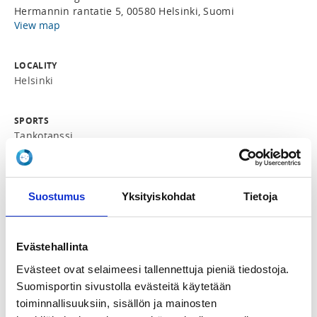
Hermannin rantatie 5, 00580 Helsinki, Suomi
View map
LOCALITY
Helsinki
SPORTS
Tankotanssi
REGISTRATION PERIOD
Su 1.2.2026 at 00:01 - Su 8.3.2026 at 23:59
Suostumus
Yksityiskohdat
Tietoja
PRICES
Jäsenhinta 200,00 € -
Evästehallinta
Oikeus jäsenhintaan on millä tahansa vuoden 2026
Evästeet ovat selaimeesi tallennettuja pieniä tiedostoja.
liiton henkilölisenssillä. Myös jäsenseura voi ilmoittaa
Suomisportin sivustolla evästeitä käytetään
yhden henkilön koulutukseen jäsenhintaan.
toiminnallisuuksiin, sisällön ja mainosten
Perushinta 250,00 € -