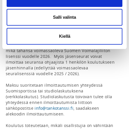
Tankotanssin jatkotason ohjaajan -koulutukseen. 

Kouluttajat: Viivi Kettukangas Immonen ja Kiia Kuusela

Salli valinta
Paikka: Helsinki, EPIC Training Center. Tilassa mikro ja 
jääkaappi eväitä varten, sekä peseytymismahdollisuus. 

Kiellä
Jäsenhintaan ovat oikeutettuja henkilöjäsenet, joilla on 
mikä tahansa voimassaoleva Suomen Voimalajiliiton 
lisenssi vuodelle 2026.  Myös jäsenseurat voivat 
ilmoittaa seuransa ohjaajista 1 henkilön koulutukseen 
jäsenhinnalla (edellyttää voimassaolevaa 
seuralisenssiä vuodelle 2025 / 2026). 

Maksu suoritetaan ilmoittautumisen yhteydessä 
Suomisportissa tai studiolaskutuksena 
(verkkolaskutus). Studiolaskutusta toivovan tulee olla 
yhteydessä ennen ilmoittautumista liittoon 
sähköpostitse 
info@tankotanssi.fi
, saadakseen 
alekoodin ilmoittautumiseen. 

Koulutus toteutetaan, mikäli osallistujia on vähintään 