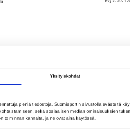
Registration 
lä.
023 at 23:59
Yksityiskohdat
lle 15,00 € -
men tankotanssiliiton lisenssi.
ennettuja pieniä tiedostoja. Suomisportin sivustolla evästeitä käy
lökohtaistamiseen, sekä sosiaalisen median ominaisuuksien tuke
n toiminnan kannalta, ja ne ovat aina käytössä.