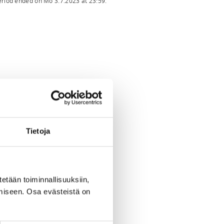
period ended on
Mo 3.7.2023
at
23:59
.
Tietoja
tetään toiminnallisuuksiin,
miseen. Osa evästeistä on