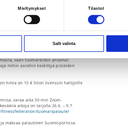
Mieltymykset
Tilastot
fiasta 2023

omaripalaute videona toimitettavasta 
 Sport -tankotanssikoreografiasta. 

n Zoom-tapaamisissa, joissa käydään 
 tuomariroolin näkökulmasta (A, E ja D) 
Salli valinta
 sen kehityskohdista. Jokaisen videon 
 Esityksiä ei pisteytetä eikä 
masta, vaan tuomareiden antamat 
ejä mihin asioihin keskittyä pisteiden 
inta on 15 € liiton lisenssin haltijoille 
mista, varaa aika 30 min Zoom-
keskustelulle Calendlystä. Tänä keväänä aikoja on tarjolla 26.6. – 9.7. 
efitnessfederation/tuomaripalaute/
 ja maksaa palautteen Suomisportissa.
