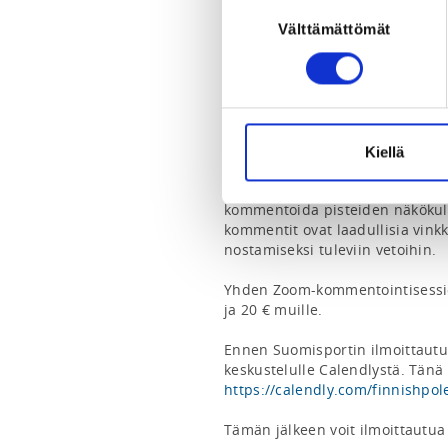
Suostumuksen
Välttämättömät
valinta
Tuomaripalaute kilpailukoreogra
Zoom-tapaamisessa annettava tu
POSAn sääntöjen mukaisesta Pole
Kommentit annetaan 30 minuuti
liiton tuomarien kanssa jokaisen
Kiellä
yleistä palautetta esityksestä ja
katsoo vähintään kolme tuomaria.
kommentoida pisteiden näkökul
kommentit ovat laadullisia vinkk
nostamiseksi tuleviin vetoihin.

Yhden Zoom-kommentointisession h
ja 20 € muille.

Ennen Suomisportin ilmoittautu
https://calendly.com/finnishpol
Tämän jälkeen voit ilmoittautua