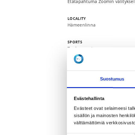
Etätapahtuma Zoomin välityksel
LOCALITY
Hämeenlinna
SPORTS
Tankotanssi
REGISTRATION PERIOD
Mo 5.6.2023 at 00:00 - Mo 3.7.2
Suostumus
PRICES
Tuomaripalaute 20,00 €
Evästehallinta
Tuomaripalaute lisenssin omaavi
Vuoden 2023 voimassa oleva Suo
Evästeet ovat selaimeesi tall
sisällön ja mainosten henki
välttämättömiä verkkosivusto
ADDITIONAL INFORMATION
info@tankotanssi.fi