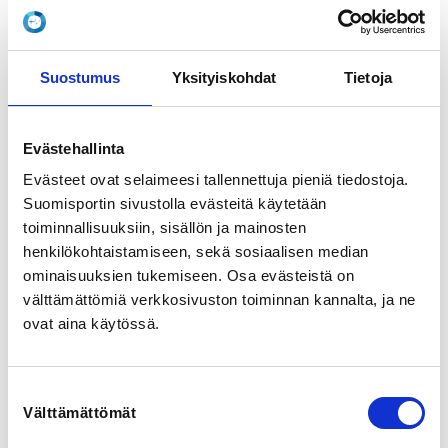
View map
LOCALITY
Suostumus
Yksityiskohdat
Tietoja
Hyvinkää
Evästehallinta
SPORTS
Uinti
Evästeet ovat selaimeesi tallennettuja pieniä tiedostoja.
Suomisportin sivustolla evästeitä käytetään
REGISTRATION PERIOD
toiminnallisuuksiin, sisällön ja mainosten
Mo 15.6.2026 at 20:00 - Mo 31.8.2026 at 00:00
henkilökohtaistamiseen, sekä sosiaalisen median
ominaisuuksien tukemiseen. Osa evästeistä on
välttämättömiä verkkosivuston toiminnan kannalta, ja ne
PRICE
ovat aina käytössä.
Purjekala (15 kertaa) 245,00 € -
su klo 9:45 - 10:30
ADDITIONAL INFORMATION
Suostumuksen
Svetlana Nyman
Välttämättömät
valinta
svetlana@raceclubsveitsi.fi