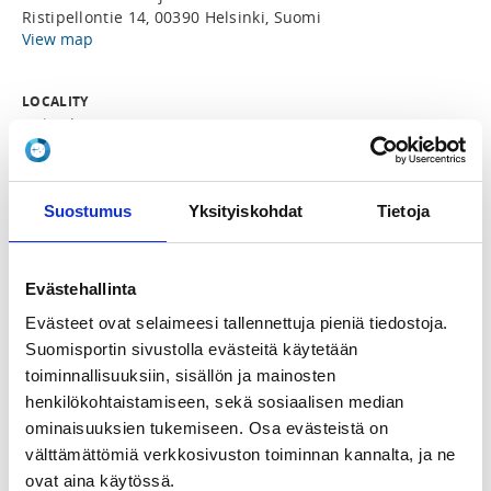
Ristipellontie 14, 00390 Helsinki, Suomi
View map
LOCALITY
Helsinki
SPORTS
Taekwondo
Suostumus
Yksityiskohdat
Tietoja
REGISTRATION PERIOD
Evästehallinta
Mo 20.1.2025 at 10:40 - Fr 14.2.2025 at 20:00
Evästeet ovat selaimeesi tallennettuja pieniä tiedostoja.
Suomisportin sivustolla evästeitä käytetään
PRICE
toiminnallisuuksiin, sisällön ja mainosten
Koko leiri 50,00 €
henkilökohtaistamiseen, sekä sosiaalisen median
ominaisuuksien tukemiseen. Osa evästeistä on
ADDITIONAL INFORMATION
välttämättömiä verkkosivuston toiminnan kannalta, ja ne
Laura Kinnunen
ovat aina käytössä.
laura_kinnunen@hotmail.com