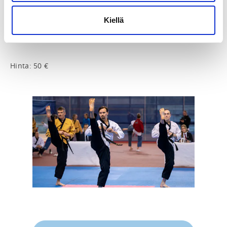
klo 10.00-12.00 treeni 1

klo 12.00-13.00 lounastauko

Kiellä
klo 13.00-14.30 treeni 2

klo 14.45-16.30 treeni 3

Hinta: 50 €
