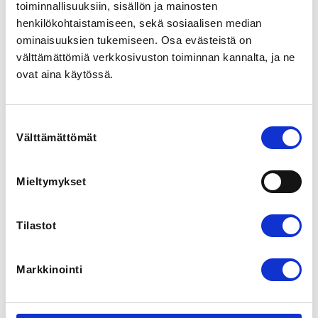
toiminnallisuuksiin, sisällön ja mainosten
-Hinta: 35€, sisältää pesispassin ja vakuutuksen. Maksu 
henkilökohtaistamiseen, sekä sosiaalisen median
on perhekohtainen, eli sisarukset pääsevät mukaan 
ominaisuuksien tukemiseen. Osa evästeistä on
samalla hinnalla. Kokeilemaan saa tulla veloituksetta!
välttämättömiä verkkosivuston toiminnan kannalta, ja ne
ovat aina käytössä.
REGISTRATION PERIOD
Sa 25.4.2026 at 00:00 - Su 14.6.2026 at 00:00
Suostumuksen
LOCATION
Välttämättömät
valinta
Hämeenkyrön pesäpallokenttä
Ristamäentie 13, 39100 Hämeenkyrö, Suomi
View map
Mieltymykset
LOCALITY
Tilastot
Hämeenkyrö
Markkinointi
ADDITIONAL INFORMATION
Hannu Suoniemi
Hannu.suoniemi@hotmail.com