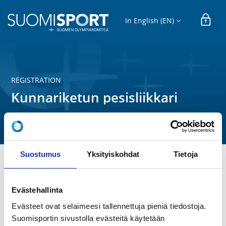
In English (EN)
REGISTRATION
Kunnariketun pesisliikkari
Räpsä ry
Suostumus
Yksityiskohdat
Tietoja
-Opettelemme pesäpallon alkeita leikin varjolla.

-Seuralta saa välineet lainaan, sään mukainen varustus 
Evästehallinta
ja juomapuollo mukaan

-Suunnattu 3-6 vuotiaille pojille ja tytöille

Evästeet ovat selaimeesi tallennettuja pieniä tiedostoja.
-1.6.2026 - 3.8.2026, noin 10 kertaa

Suomisportin sivustolla evästeitä käytetään
-Maanantaisin klo. 17:00 - 18:00 (alkaen 1.6.)
