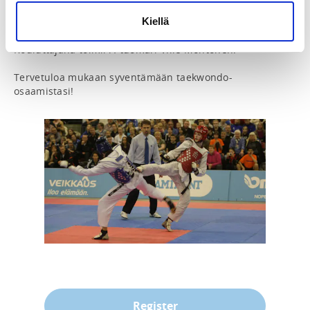
harjoittelemaan tuomaritoimintaa aidoilla välineillä ja 
aidoissa tilanteissa salikisoissa.

Kiellä
Kouluttajana toimii A-tuomari Ville Montonen.

Tervetuloa mukaan syventämään taekwondo-
osaamistasi!
Register