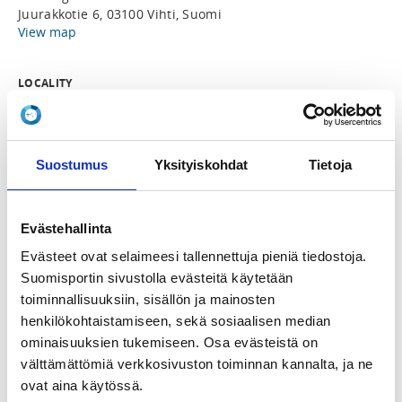
Juurakkotie 6, 03100 Vihti, Suomi
View map
LOCALITY
Vihti
REGISTRATION PERIOD
Suostumus
Yksityiskohdat
Tietoja
Fr 21.10.2022 at 16:00 - Tu 1.11.2022 at 23:59
PRICE
Evästehallinta
Ottelutuomarin peruskurssi 50,00 €
Evästeet ovat selaimeesi tallennettuja pieniä tiedostoja.
Suomisportin sivustolla evästeitä käytetään
ADDITIONAL INFORMATION
toiminnallisuuksiin, sisällön ja mainosten
Ville Montonen
henkilökohtaistamiseen, sekä sosiaalisen median
ville.montonen@taekwondovihti.fi
ominaisuuksien tukemiseen. Osa evästeistä on
välttämättömiä verkkosivuston toiminnan kannalta, ja ne
INSTRUCTORS
ovat aina käytössä.
Ville Montonen