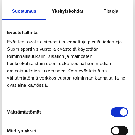
Suostumus
Yksityiskohdat
Tietoja
Paikka: 

Hakamäen urheilukenttä

Vastuuvalmentaja:

Evästehallinta
Yleisurheilu - Katariina Hakkarainen

Pesäpallo -

Evästeet ovat selaimeesi tallennettuja pieniä tiedostoja.
Suomisportin sivustolla evästeitä käytetään
Ajankohta:

toiminnallisuuksiin, sisällön ja mainosten
3.6. - 5.8.2026

henkilökohtaistamiseen, sekä sosiaalisen median
ominaisuuksien tukemiseen. Osa evästeistä on
Kokoontumiskertoja:

10 kpl

välttämättömiä verkkosivuston toiminnan kannalta, ja ne
Lisäksi mahdollisuus osallistua Janakkala Cup kisoihin, 
ovat aina käytössä.
jotka ovat matalankynnyksen yleisurheilukilpailut. 
https://www.janakkalanjana.info/kilpailut/janakkalacup
Suostumuksen
-2/
Välttämättömät
valinta
Hinta: 70 e

Mieltymykset
Hinta sisältää:
