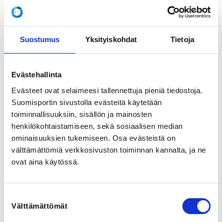
Tyyni Tuulion katu 12, 39930 Karvia, Finland
View map
Suostumus
Yksityiskohdat
Tietoja
LOCALITY
Karvia
Evästehallinta
SPORTS
Evästeet ovat selaimeesi tallennettuja pieniä tiedostoja.
Painonnosto
Suomisportin sivustolla evästeitä käytetään
toiminnallisuuksiin, sisällön ja mainosten
REGISTRATION PERIOD
henkilökohtaistamiseen, sekä sosiaalisen median
Mo 30.1.2023 at 00:00 - Tu 31.1.2023 at 23:59
ominaisuuksien tukemiseen. Osa evästeistä on
välttämättömiä verkkosivuston toiminnan kannalta, ja ne
ovat aina käytössä.
PRICE
Ilmoittautumismaksu 140,00 €
Suostumuksen
ADDITIONAL INFORMATION
Välttämättömät
valinta
Kari Tuuliniemi
kari.tuuliniemi@pp.inet.fi