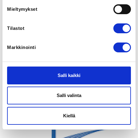
+358400515407
Mieltymykset
Yleisen sarjan SM-kilpailu ajankohta on 24.-26.2.2022

Tilastot
Nostajien ilmoittautuminen Painonnoston SM-
kilpailuihin 2023

Markkinointi
Kisakutsu ja aikataulu päivittyy kisakutsuun liiton 
https://painonnosto.fi/tapahtuma/yleisen-sarjan-sm-
kilpailut-karviakarki/
Salli kaikki
SM-kilpailujen ilmoittautuminen päättyy 
29.1.20223sunnuntaihin 23:59, jälki-ilmoittautuminen 
Salli valinta
päättyy seuraavaan tiistaihin 23:59. Jälki-
ilmoittautuminen korottaa ilmoittautumismaksua 100€.
Kiellä