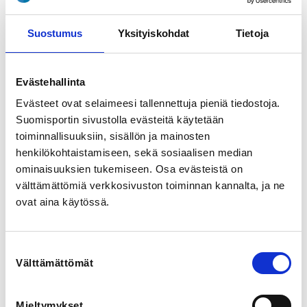
View map
Suostumus
Yksityiskohdat
Tietoja
LOCALITY
Vantaa
Evästehallinta
SPORTS
Evästeet ovat selaimeesi tallennettuja pieniä tiedostoja.
Pole Sports and Arts, Tankotanssi
Suomisportin sivustolla evästeitä käytetään
toiminnallisuuksiin, sisällön ja mainosten
henkilökohtaistamiseen, sekä sosiaalisen median
REGISTRATION PERIOD
ominaisuuksien tukemiseen. Osa evästeistä on
Fr 1.5.2026 at 00:01 - Fr 28.8.2026 at 23:59
välttämättömiä verkkosivuston toiminnan kannalta, ja ne
ovat aina käytössä.
PRICES
Kuva ja videopaketti yksilö 40,00 € -
Paketti sisältää 5kpl kuvia ja videon yksilösarjasta
Suostumuksen
Kuva ja videopaketti parisarja 40,00 € -
Välttämättömät
valinta
Kuvapaketti sisältää 5kpl kuvia ja videon parisarjasta.
Riittää että toinen parista tilaa kuvat.
Kuva ja videopaketti trio 40,00 € -
Mieltymykset