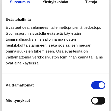
Suostumus
Yksityiskohdat
Tietoja
ennen tapahtumaa)
LOCALITY
Evästehallinta
Helsinki
Evästeet ovat selaimeesi tallennettuja pieniä tiedostoja.
Suomisportin sivustolla evästeitä käytetään
REGISTRATION PERIOD
toiminnallisuuksiin, sisällön ja mainosten
Tu 26.9.2023 at 13:00 - Tu 24.10.2023 at 07:00
henkilökohtaistamiseen, sekä sosiaalisen median
ominaisuuksien tukemiseen. Osa evästeistä on
välttämättömiä verkkosivuston toiminnan kannalta, ja ne
OKM:n ja Olympiakomitean yhdessä järjestämä 
seuroille suunnattu Seuratoiminnan kehittämistuen 
ovat aina käytössä.
hakemisen info. Etäyhteys Teamsillä.

Ilmoittautuminen on päättynyt. Jos ilmoittautuminen 
Suostumuksen
Välttämättömät
valinta
https://teams.microsoft.com/l/meetup-
join/19%3ameeting_MDVmNWNhNDMtN2M0ZC00MjdjL
TlhNTgtZTQyNzZkM2UxMWJm%40thread.v2/0?
Mieltymykset
context=%7b%22Tid%22%3a%2245e3f472-6eec-415f-
ba1b-