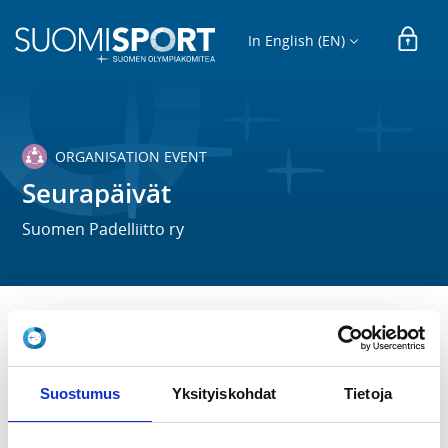
In English (EN)
ORGANISATION EVENT
Seurapäivät
Suomen Padelliitto ry
TIME
Sa 13.12.2025 at 12:00 - 17:00
Suostumus
Yksityiskohdat
Tietoja
LOCATION
House of Games