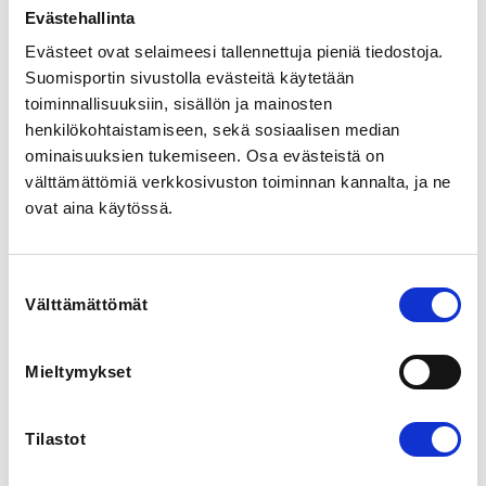
Espoo, Suomi
Evästehallinta
View map
Evästeet ovat selaimeesi tallennettuja pieniä tiedostoja.
Suomisportin sivustolla evästeitä käytetään
LOCALITY
toiminnallisuuksiin, sisällön ja mainosten
Espoo
henkilökohtaistamiseen, sekä sosiaalisen median
ominaisuuksien tukemiseen. Osa evästeistä on
välttämättömiä verkkosivuston toiminnan kannalta, ja ne
SPORTS
Padel
ovat aina käytössä.
REGISTRATION PERIOD
Suostumuksen
Tu 28.10.2025 at 07:00 - Sa 6.12.2025 at 23:59
Välttämättömät
valinta
PRICE
Mieltymykset
Osallistumismaksu 10,00 €
Tilastot
ADDITIONAL INFORMATION
Toimikunnan puheenjohtajat Katariina Keihänen ja
Essi Raitanen