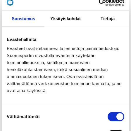
egna förutsättningar lär sig de elementära grunderna i 
de fyra simsätten med slutmålet att bli simkunnig. 
Verksamheten innehåller roliga, utmanande och 
Suostumus
Yksityiskohdat
Tietoja
progressiva övningar, både i vatten och på land.

Förkunskaper: simskola eller motsvarande kunskaper.

Evästehallinta
Mål: simma 50 m crawl & 25 m rygg.

Evästeet ovat selaimeesi tallennettuja pieniä tiedostoja.
Suomisportin sivustolla evästeitä käytetään
Tränar en dag per vecka i motionsbassängen tisdag 
toiminnallisuuksiin, sisällön ja mainosten
kl.18.00-19.00.

henkilökohtaistamiseen, sekä sosiaalisen median
Ledare Barbro Engdahl

ominaisuuksien tukemiseen. Osa evästeistä on
välttämättömiä verkkosivuston toiminnan kannalta, ja ne
Start: vecka 35
ovat aina käytössä.
REGISTRATION PERIOD
Fr 13.6.2025 at 08:00 - Su 17.8.2025 at 00:00
Suostumuksen
Välttämättömät
valinta
LOCATION