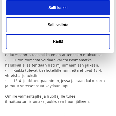
Tallinn Airport

Salli kaikki
o	Free public transport within Tallinn during the 
championships

•	Type of Room

o	Single 125 EUR

Salli valinta
o	Twin/Double 135 EUR

o	Triple 165 EUR – the number of rooms is limited

o	Quatro 200 EUR – the number is limited

Kiellä
MATKAT: 

•	Jokainen voi varata myös itse matkansa, ja 
halutessaan ottaa vaikka oman autonsakin mukaansa.

•	Liiton toimesta voidaan varata ryhmämatka 
halukkaille, se tehdään heti mj nimeämisen jälkeen.

•	Kaikki tulevat kisahotellille niin, että ehtivät 15.4. 
yhteisharjoituksiin.

•	15.4. joukkuetapaaminen, jossa jaetaan kulkukortit 
ja muut yhteiset asiat käydään läpi.

Omille valmentajille ja huoltajille tulee 
ilmoittautumislomake joukkueen haun jälkeen.