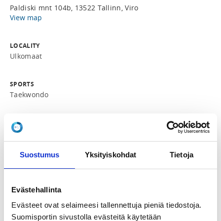
Paldiski mnt 104b, 13522 Tallinn, Viro
View map
LOCALITY
Ulkomaat
SPORTS
Taekwondo
REGISTRATION PERIOD
Tu 11.3.2025 at 16:00 - Su 16.3.2025 at 23:59
Suostumus
Yksityiskohdat
Tietoja
ADDITIONAL INFORMATION
Essi Labart
essi.labart@gmail.com
Evästehallinta
Evästeet ovat selaimeesi tallennettuja pieniä tiedostoja.
COACHS
Suomisportin sivustolla evästeitä käytetään
Vesa Suomalainen